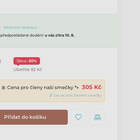
Možnosti dopravy ›
, předpokládané dodání:
u vás zítra 10. 8.
č
Sleva
-20%
Ušetříte 82 Kč
305 Kč
🎀 Cena pro členy naší smečky 🐾
🔓 Jak se stát členem smečky
Přidat do košíku