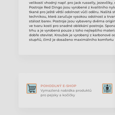
velikostí vhodný např. pro jack russelly, jezevčík
Postroje Red Dingo jsou vyrobené z kvalitního ny
tkané pro ještě větší odolnost vůči oděru. Našitá 
technikou, která zaručuje vysokou odolnost a trvan
stálost barev. Postroje jsou vybaveny dvěma ori
ve tvaru kosti pro snadné oblékání postroje. Spo
trhu a je vyrobená pouze z toho nejlepšího materi
dobře otevírat. Kroužek je vyrobený z karbonové 
stupňů, čímž je dosaženo maximálního komfortu 
POHODLNÝ E-SHOP
Vymazlená nabídka produktů
pro pejsky a kočičky