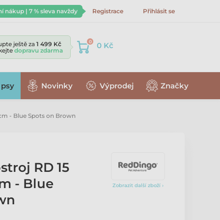
ní nákup | 7 % sleva navždy
Registrace
Přihlásit se
0
pte ještě za
1 499 Kč
0 Kč
skejte
dopravu zdarma
 psy
Novinky
Výprodej
Značky
cm - Blue Spots on Brown
stroj RD 15
m - Blue
Zobrazit další zboží ›
own