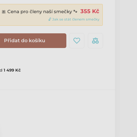
355 Kč
🎀 Cena pro členy naší smečky 🐾
🔓 Jak se stát členem smečky
Přidat do košíku
d
1 499 Kč