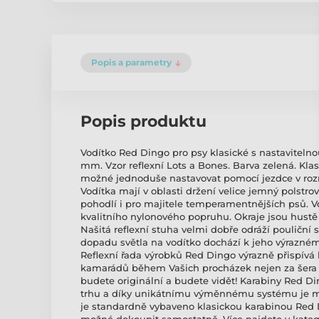
Popis a parametry
Popis produktu
Vodítko Red Dingo pro psy klasické s nastavitelnou
mm. Vzor reflexní Lots a Bones. Barva zelená. Kla
možné jednoduše nastavovat pomocí jezdce v rozm
Vodítka mají v oblasti držení velice jemný polstr
pohodlí i pro majitele temperamentnějších psů. V
kvalitního nylonového popruhu. Okraje jsou hustě 
Našitá reflexní stuha velmi dobře odráží pouliční sv
dopadu světla na vodítko dochází k jeho výraznému
Reflexní řada výrobků Red Dingo výrazně přispívá
kamarádů během Vašich procházek nejen za šera a
budete originální a budete vidět! Karabiny Red Di
trhu a díky unikátnímu výměnnému systému je m
je standardně vybaveno klasickou karabinou Red D