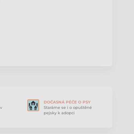
DOČASNÁ PÉČE O PSY
v
Staráme se i o opuštěné
pejsky k adopci