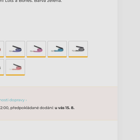
ní Lots a Bones. Barva zelená.
osti dopravy ›
 12:00, předpokládané dodání:
u vás 15. 8.