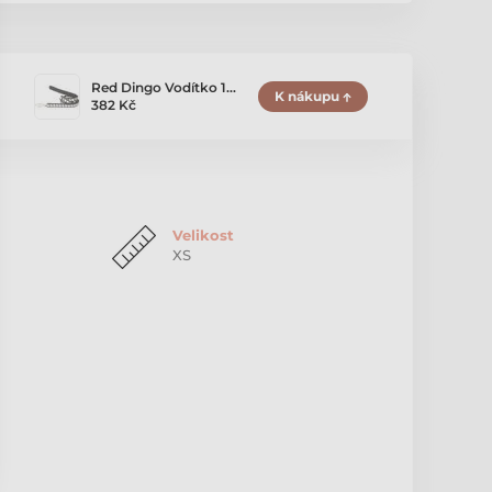
Red Dingo Vodítko 1…
K nákupu
382 Kč
Velikost
XS