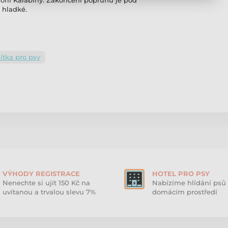
orii Karabiny. Zakončení popruhu je pod
 hladké.
ítka pro psy
VÝHODY REGISTRACE
HOTEL PRO PSY
Nenechte si ujít 150 Kč na
Nabízíme hlídání psů 
uvítanou a trvalou slevu 7%
domácím prostředí