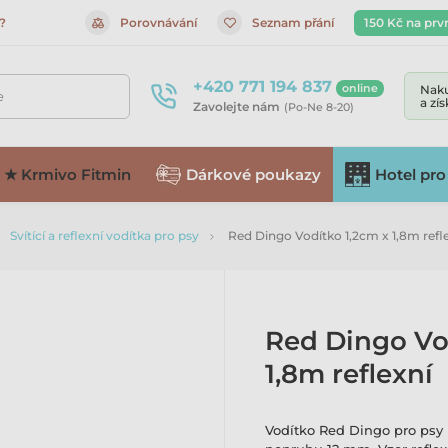
?
Porovnávání
Seznam přání
150 Kč na prv
+420 771 194 837
online
Naku
e
a zí
Zavolejte nám
(Po-Ne 8-20)
★ Krmivo Fitmin
Dárkové poukazy
Hotel pro
Svítící a reflexní vodítka pro psy
Red Dingo Vodítko 1,2cm x 1,8m refl
Red Dingo Vo
1,8m reflexní
Vodítko Red Dingo pro psy k