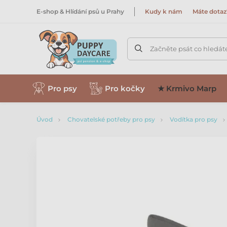
E-shop & Hlídání psů u Prahy
Kudy k nám
Máte dotaz
Začněte psát co hledát
Pro psy
Pro kočky
★ Krmivo Marp
Úvod
Chovatelské potřeby pro psy
Vodítka pro psy