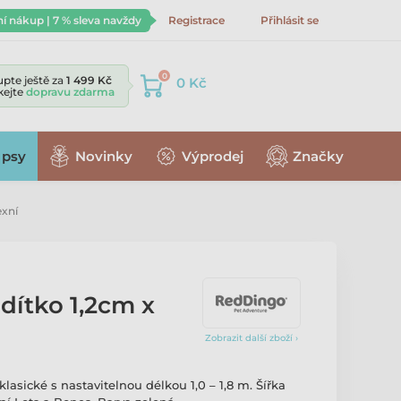
ní nákup | 7 % sleva navždy
Registrace
Přihlásit se
0
pte ještě za
1 499 Kč
0 Kč
skejte
dopravu zdarma
 psy
Novinky
Výprodej
Značky
exní
dítko 1,2cm x
Zobrazit další zboží ›
lasické s nastavitelnou délkou 1,0 – 1,8 m. Šířka