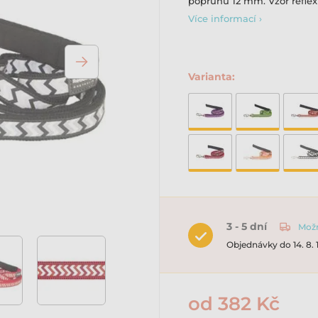
popruhu 12 mm. Vzor reflex
Více informací ›
Varianta:
3 - 5 dní
Možn
Objednávky do 14. 8.
od 382 Kč