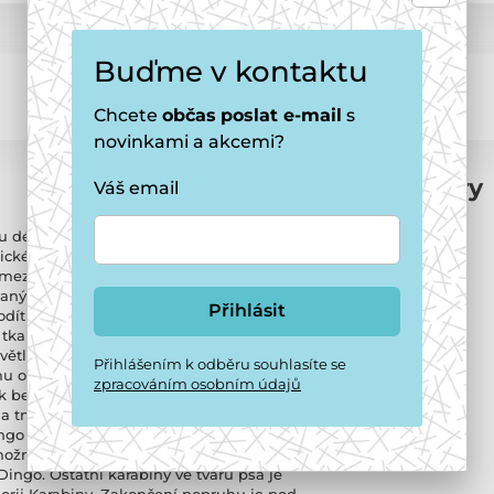
Buďme v kontaktu
Chcete
občas
poslat e-mail
s
novinkami a akcemi?
Parametry
Váš email
 délkou 1,0 – 1,8 m. Šířka popruhu 12
Barva
sické vodítko Red Dingo pro psy. Délku je
zelená
ezí 1,0 – 1,8 m. Šířka popruhu 12 mm.
ovaný nylon, který zaručuje maximální
Přihlásit
odítka Red Dingo jsou vyrobené z
tkané pro ještě větší odolnost vůči oděru.
ětlo, světla aut, cyklistů apod. Při
Přihlášením k odběru souhlasíte se
 odrazu od reflexních ploch – kostiček.
zpracováním osobním údajů
 k bezpečnosti Vašich čtyřnohých
 tmy. S reflexními výrobky Red Dingo
ngo patří mezi jedny z nejpevnějších na
ožné karabinu snadno vyměnit. Vodítko
ingo. Ostatní karabiny ve tvaru psa je