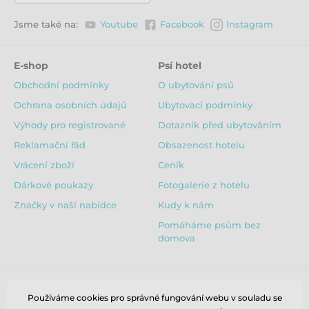
- prodyšná a zároveň odolná větru
- nastavitelná šířka pasu
Jsme také na:
Youtube
Facebook
Instagram
- oboustranný zip s ochranou proti dešti a možností
uzpůsobit otvor pro připnutí vodítka
- nastavitelné manžety okolo nohou
E-shop
Psí hotel
- nastavitelná šířka límce
- snadné oblékání a praktické zapínání na zádech
Obchodní podmínky
O ubytování psů
- dvě barevné varianty a dvě délky nohavic
Ochrana osobních údajů
Ubytovací podmínky
- reflexní prvky pro větší bezpečnost při nočních
procházkách
Výhody pro registrované
Dotazník před ubytováním
- lehce pružný materiál pro neomezenou pohyblivost
Reklamační řád
Obsazenost hotelu
psích akčňáků
Vrácení zboží
Ceník
Materiál:
Dárkové poukazy
Fotogalerie z hotelu
96% Polyester
Značky v naší nabídce
Kudy k nám
4% Elastan
Pomáháme psům bez
Údržba pláštěnky Rukka Protect Overall:
domova
- perte ručně nebo v šetrném programu na 30°C
- nežehlete
- nesušte v sušičce
- nepoužívejte aviváž
Používáme cookies pro správné fungování webu v souladu se