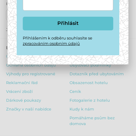
Kde nás najdete
Naše prodejny
Přihlásit
Jsme také na:
Youtube
Facebook
Instagram
Přihlášením k odběru souhlasíte se
zpracováním osobním údajů
E-shop
Psí hotel
Obchodní podmínky
O ubytování psů
Ochrana osobních údajů
Ubytovací podmínky
Výhody pro registrované
Dotazník před ubytováním
Reklamační řád
Obsazenost hotelu
Vrácení zboží
Ceník
Dárkové poukazy
Fotogalerie z hotelu
Značky v naší nabídce
Kudy k nám
Pomáháme psům bez
domova