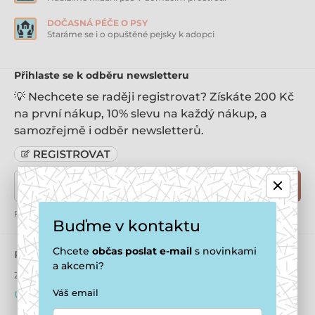
DOČASNÁ PÉČE O PSY
Staráme se i o opuštěné pejsky k adopci
Přihlaste se k odběru newsletteru
💡 Nechcete se raději registrovat? Získáte 200 Kč
na první nákup, 10% slevu na každý nákup, a
samozřejmě i odběr newsletterů.
Zde napište váš e-mail
Přihlásit
Přihlášením k odběru souhlasíte se
zpracováním osobním údajů
Buďme v kontaktu
Chcete
občas
poslat e-mail
s novinkami
Potřebujete poradit
online
a akcemi?
Zákaznický servis je k dispozici
Váš email
+420 771 194 837
info@puppydaycare.cz