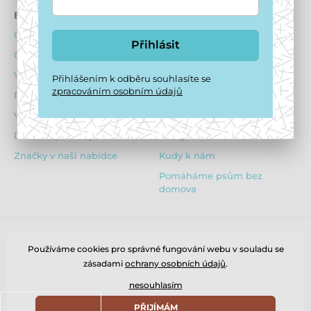
E-shop
Psí hotel
Obchodní podmínky
O ubytování psů
Přihlásit
Ochrana osobních údajů
Ubytovací podmínky
Výhody pro registrované
Dotazník před ubytováním
Přihlášením k odběru souhlasíte se
zpracováním osobním údajů
Reklamační řád
Obsazenost hotelu
Vrácení zboží
Ceník
Dárkové poukazy
Fotogalerie z hotelu
Značky v naší nabídce
Kudy k nám
Pomáháme psům bez
domova
Používáme cookies pro správné fungování webu v souladu se
zásadami
ochrany osobních údajů
.
nesouhlasím
PŘIJÍMÁM
© 2026 www.puppydaycare.cz ⦁ E-shop vytvořila
SIMPLIA.cz