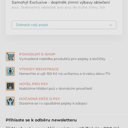
Samohýl Exclusive - doplněk zimní výbavy oblečení
psa. Jedinečný obleček pro psa do tuhé zimy, lze
používat samostatně nebo oblékáme pod vestu,
softshellovou kombinézu nebo svetr. Dokonale hřeje a
drží psa v teple a suchu. Elastický materiál – výborně
Zobrazit celý popis
padne každému. Střih neomezuje v pohybu. Vykrojení
zespodu je uzpůsobeno tak, aby seděl psům a
fenkám. Velmi snadné oblékání, zapínání na malé
patentky. Údržba: Snadná údržba. Ruční praní.
POHODLNÝ E-SHOP
Vymazlená nabídka produktů pro pejsky a kočičky
VÝHODY REGISTRACE
Nenechte si ujít 150 Kč na uvítanou a trvalou slevu 7%
HOTEL PRO PSY
Nabízíme hlídání psů v domácím prostředí
DOČASNÁ PÉČE O PSY
Staráme se i o opuštěné pejsky k adopci
Přihlaste se k odběru newsletteru