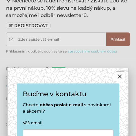
💡 Nechcete se raději registrovat? Získáte 200 Kč
na první nákup, 10% slevu na každý nákup, a
samozřejmě i odběr newsletterů.
Zde napište váš e-mail
Přihlásit
Přihlášením k odběru souhlasíte se
zpracováním osobním údajů
Potřebujete poradit
online
Zákaznický servis je k dispozici
+420 771 194 837
info@puppydaycare.cz
Buďme v kontaktu
Kde nás najdete
Chcete
občas
poslat e-mail
s novinkami
Naše prodejny
a akcemi?
Váš email
Jsme také na:
Youtube
Facebook
Instagram