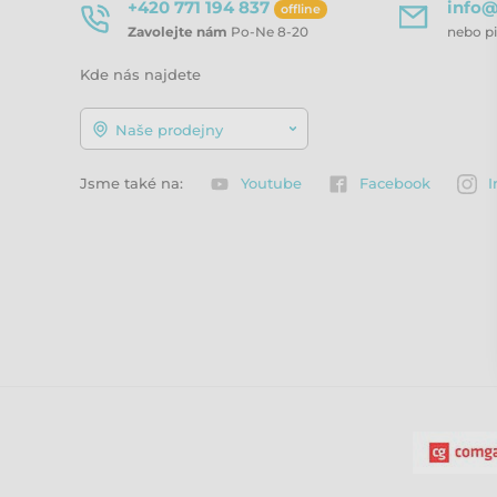
+420 771 194 837
info@
offline
Zavolejte nám
Po-Ne 8-20
nebo p
Kde nás najdete
Naše prodejny
Jsme také na:
Youtube
Facebook
I