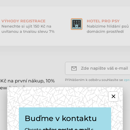
VÝHODY REGISTRACE
HOTEL PRO PSY
Nenechte si ujít 150 Kč na
Nabízíme hlídání psů 
uvítanou a trvalou slevu 7%
domácím prostředí
Zde napište váš e-mail
Přihlášením k odběru souhlasíte se
zpr
 Kč na první nákup, 10%
ewsletterů.
Buďme v kontaktu
E-shop
Chcete
občas
poslat e-mail
s