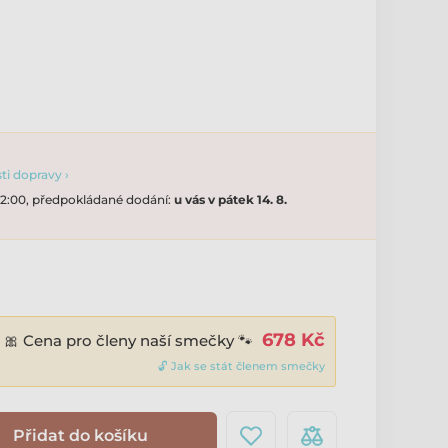
i dopravy ›
 12:00, předpokládané dodání:
u vás v pátek 14. 8.
678 Kč
🎀 Cena pro členy naší smečky 🐾
🔓 Jak se stát členem smečky
Přidat do košíku