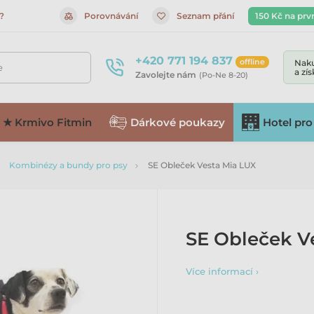
?
Porovnávání
Seznam přání
150 Kč na prv
+420 771 194 837
offline
Naku
e
a zí
Zavolejte nám
(Po-Ne 8-20)
★ Krmivo Fitmin
Dárkové poukazy
Hotel pro
Kombinézy a bundy pro psy
SE Obleček Vesta Mia LUX
SE Obleček V
Více informací ›