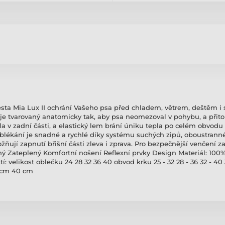
sta Mia Lux II ochrání Vašeho psa před chladem, větrem, deštěm i 
je tvarovaný anatomicky tak, aby psa neomezoval v pohybu, a přitom
a v zadní části, a elastický lem brání úniku tepla po celém obvodu 
. Oblékání je snadné a rychlé díky systému suchých zipů, oboustra
ňují zapnutí břišní části zleva i zprava. Pro bezpečnější venčení za
ný Zateplený Komfortní nošení Reflexní prvky Design Materiál: 100%
tí: velikost oblečku 24 28 32 36 40 obvod krku 25 - 32 28 - 36 32 - 40 
6 cm 40 cm