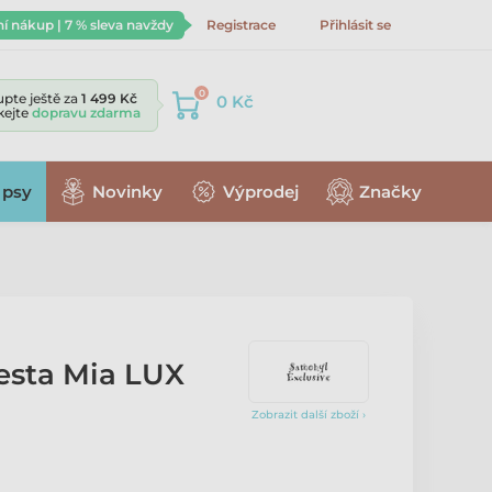
ní nákup | 7 % sleva navždy
Registrace
Přihlásit se
0
pte ještě za
1 499 Kč
0 Kč
skejte
dopravu zdarma
 psy
Novinky
Výprodej
Značky
esta Mia LUX
Zobrazit další zboží ›