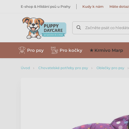
E-shop & Hlídání psů u Prahy
Kudy k nám
Máte dotaz
Začněte psát co hledát
Pro psy
Pro kočky
★ Krmivo Marp
Úvod
Chovatelské potřeby pro psy
Oblečky pro psy