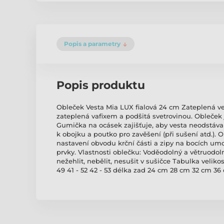
Popis a parametry
Popis produktu
Obleček Vesta Mia LUX fialová 24 cm Zateplená ve
zateplená vafixem a podšitá svetrovinou. Obleček 
Gumička na ocásek zajišťuje, aby vesta neodstával
k obojku a poutko pro zavěšení (při sušení atd.)
nastavení obvodu krční části a zipy na bocích umož
prvky. Vlastnosti oblečku: Voděodolný a větruodol
nežehlit, nebělit, nesušit v sušičce Tabulka velikos
49 41 - 52 42 - 53 délka zad 24 cm 28 cm 32 cm 3