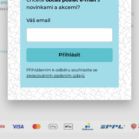
puppydaycare.cz
Obchodní podmínky
novinkami a akcemi?
ište
kdykoliv
Ochrana osobních údajů
Váš email
Výhody pro registrované
Reklamační řád
Vrácení zboží
nstagram
Přihlásit
Dárkové poukazy
Přihlášením k odběru souhlasíte se
Značky v naší nabídce
zpracováním osobním údajů