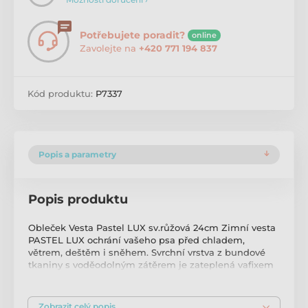
Potřebujete poradit?
online
Zavolejte na
+420 771 194 837
Kód produktu:
P7337
Popis a parametry
Popis produktu
Obleček Vesta Pastel LUX sv.růžová 24cm Zimní vesta
PASTEL LUX ochrání vašeho psa před chladem,
větrem, deštěm i sněhem. Svrchní vrstva z bundové
tkaniny s voděodolným zátěrem je zateplená vafixem
a podšitá měkkým flanel fleecem, který nezacuchává
srst. Obleček je tvarovaný tak, aby psa neomezoval
v pohybu, a přitom chránil všechny důležité partie
Zobrazit celý popis