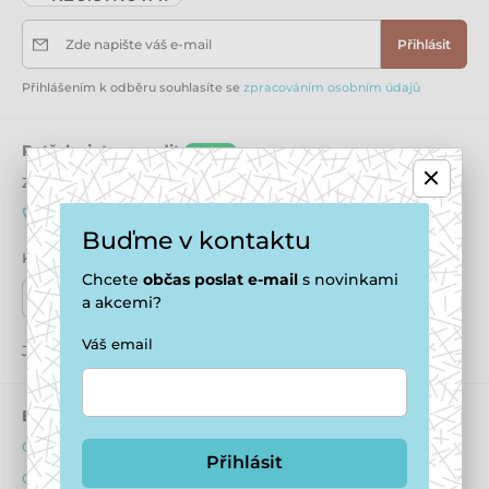
Zde napište váš e-mail
Přihlásit
Přihlášením k odběru souhlasíte se
zpracováním osobním údajů
Potřebujete poradit
online
Zákaznický servis je k dispozici
+420 771 194 837
info@puppydaycare.cz
Buďme v kontaktu
Kde nás najdete
Chcete
občas
poslat e-mail
s novinkami
Naše prodejny
a akcemi?
Váš email
Jsme také na:
Youtube
Facebook
Instagram
E-shop
Psí hotel
Obchodní podmínky
O ubytování psů
Přihlásit
Ochrana osobních údajů
Ubytovací podmínky