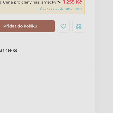
1 255 Kč
🎀 Cena pro členy naší smečky 🐾
🔓 Jak se stát členem smečky
Přidat do košíku
d
1 499 Kč