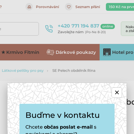
?
Porovnávání
Seznam přání
150 Kč na prv
+420 771 194 837
online
Naku
e
a zí
Zavolejte nám
(Po-Ne 8-20)
★ Krmivo Fitmin
Dárkové poukazy
Hotel pro
Látkové pelíšky pro psy
SE Pelech obdélník Rina
SE Pelech ob
Buďme v kontaktu
Více informací ›
Chcete
občas
poslat e-mail
s