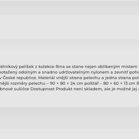
lníkový pelíšek z kolekce Rina se stane nejen oblíbeným místem 
 potažený odolným a snadno udržovatelným nylonem a zevnitř poho
České republice. Materiál vnější strana pelechu a jedna strana polš
vnější rozměry pelechu – 90 × 80 × 24 cm polštář – 80 × 60 × 13 cm 
v bubnové sušičce Dostupnost Produkt není skladem, ale je možné je