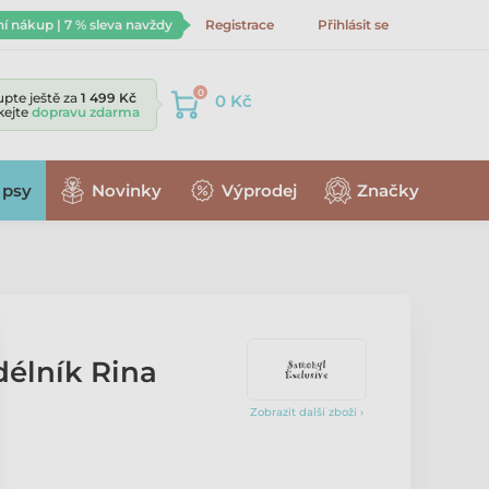
ní nákup | 7 % sleva navždy
Registrace
Přihlásit se
0
pte ještě za
1 499 Kč
0 Kč
skejte
dopravu zdarma
 psy
Novinky
Výprodej
Značky
délník Rina
Zobrazit další zboží ›