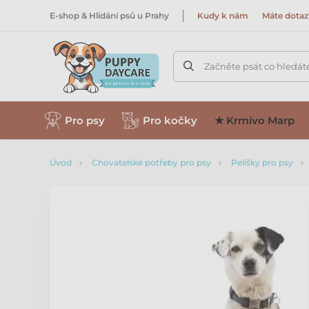
E-shop & Hlídání psů u Prahy
Kudy k nám
Máte dotaz
Začněte psát co hledát
Pro psy
Pro kočky
★ Krmivo Marp
Úvod
Chovatelské potřeby pro psy
Pelíšky pro psy