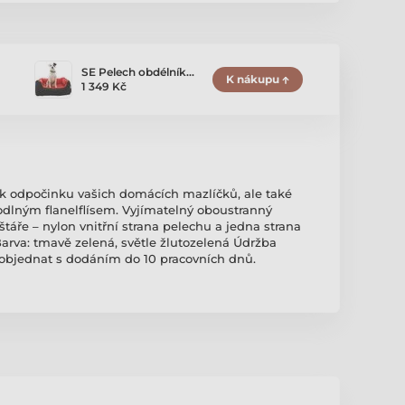
SE Pelech obdélník…
K nákupu
1 349 Kč
k odpočinku vašich domácích mazlíčků, ale také
dlným flanelflísem. Vyjímatelný oboustranný
táře – nylon vnitřní strana pelechu a jedna strana
Barva: tmavě zelená, světle žlutozelená Údržba
j objednat s dodáním do 10 pracovních dnů.