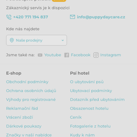
Zákaznický servis je k dispozici
+420 771 194 837
info@puppydaycare.cz
Kde nás najdete
Naše prodejny
Jsme také na:
Youtube
Facebook
Instagram
E-shop
Psí hotel
Obchodní podmínky
O ubytování psů
Ochrana osobních údajů
Ubytovací podmínky
Výhody pro registrované
Dotazník před ubytováním
Reklamační řád
Obsazenost hotelu
Vrácení zboží
Ceník
Dárkové poukazy
Fotogalerie z hotelu
Značky v naší nabídce
Kudy k nám