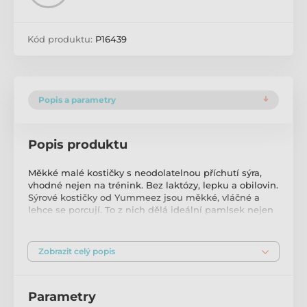
Kód produktu:
P16439
Popis a parametry
Popis produktu
Měkké malé kostičky s neodolatelnou příchutí sýra,
vhodné nejen na trénink. Bez laktózy, lepku a obilovin.
Sýrové kostičky od Yummeez jsou měkké, vláčné a
lehce se porcují. To z nich dělá ideální pamlsek nejen
na trénink a výlety. Neobsahují laktózu, obiloviny,
lepek, konzervanty ani jiné umělé přísady a cukr.
s lahodnou příchutí sýra měkké, snadno porcovatelné
Zobrazit celý popis
bez laktózy, obilovin, lepku a GMO ve znovu
uzavíratelném balení – pamlsky zůstanou déle čerstvé
a voňavé vhodné pro psy všech věkových kategorií a
Parametry
velikostí malé kousky, vhodné nejen na trénink