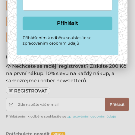
VÝHODY REGISTRACE
Nenechte si ujít 150 Kč na uvítanou a trvalou slevu 7%
HOTEL PRO PSY
Přihlásit
Nabízíme hlídání psů v domácím prostředí
DOČASNÁ PÉČE O PSY
Přihlášením k odběru souhlasíte se
Staráme se i o opuštěné pejsky k adopci
zpracováním osobním údajů
Přihlaste se k odběru newsletteru
💡 Nechcete se raději registrovat? Získáte 200 Kč
na první nákup, 10% slevu na každý nákup, a
samozřejmě i odběr newsletterů.
Zde napište váš e-mail
Přihlásit
Přihlášením k odběru souhlasíte se
zpracováním osobním údajů
Potřebujete poradit
offline