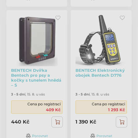
BENTECH Dvířka
BENTECH Elektronický
Bentech pro psy a
obojek Bentech D776
kočky s tunelem hnědá
– S
3 - 5 dní
,
15. 8. u vás
3 - 5 dní
,
15. 8. u vás
Cena po registraci
Cena po registraci
409 Kč
1 293 Kč
440 Kč
1 390 Kč
Porovnat
Porovnat