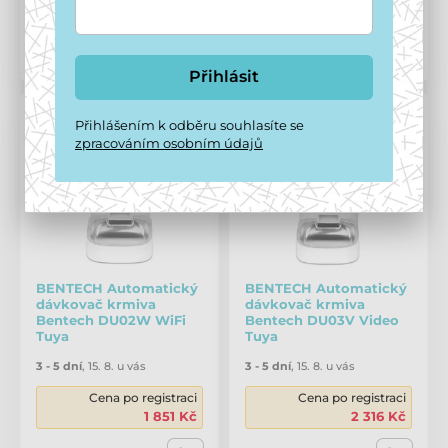
2 020 Kč
1 180 Kč
Porovnat
Porovnat
Přihlásit
Přihlášením k odběru souhlasíte se
zpracováním osobním údajů
BENTECH Automatický
BENTECH Automatický
dávkovač krmiva
dávkovač krmiva
Bentech DU02W WiFi
Bentech DU03V Video
Tuya
Tuya
3 - 5 dní
,
15. 8. u vás
3 - 5 dní
,
15. 8. u vás
Cena po registraci
Cena po registraci
1 851 Kč
2 316 Kč