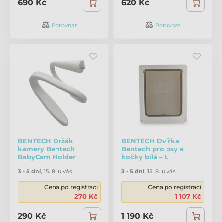
690 Kč
620 Kč
Porovnat
Porovnat
BENTECH Držák
BENTECH Dvířka
kamery Bentech
Bentech pro psy a
BabyCam Holder
kočky bílá – L
3 - 5 dní
,
15. 8. u vás
3 - 5 dní
,
15. 8. u vás
Cena po registraci
Cena po registraci
270 Kč
1 107 Kč
290 Kč
1 190 Kč