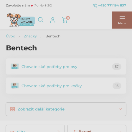
+420 771 194 837
Zavolejte nám
(Po-Ne 8-20)
0
Menu
Úvod
Značky
Bentech
Bentech
Chovatelské potřeby pro psy
57
Chovatelské potřeby pro kočky
15
Zobrazit další kategorie
Řazení
Filtr