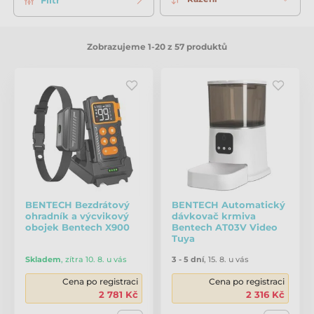
Zobrazujeme 1-20 z 57 produktů
BENTECH Bezdrátový
BENTECH Automatický
ohradník a výcvikový
dávkovač krmiva
obojek Bentech X900
Bentech AT03V Video
Tuya
Skladem
,
zítra 10. 8. u vás
3 - 5 dní
,
15. 8. u vás
Cena po registraci
Cena po registraci
2 781 Kč
2 316 Kč