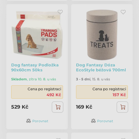
Dog fantasy Podložka
Dog Fantasy Dóza
90x60cm 50ks
EcoStyle béžová 700ml
Skladem
,
zítra 10. 8. u vás
3 - 5 dní
,
15. 8. u vás
Cena po registraci
Cena po registraci
492 Kč
157 Kč
529 Kč
169 Kč
Porovnat
Porovnat