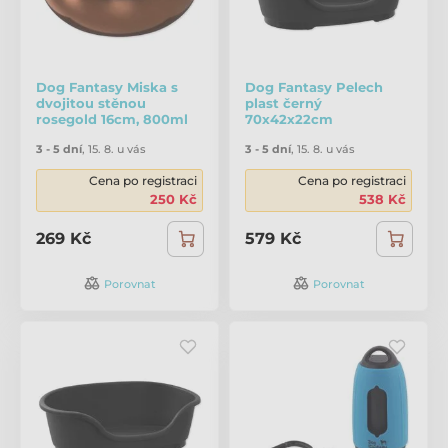
Dog Fantasy Miska s
Dog Fantasy Pelech
dvojitou stěnou
plast černý
rosegold 16cm, 800ml
70x42x22cm
3 - 5 dní
,
15. 8. u vás
3 - 5 dní
,
15. 8. u vás
Cena po registraci
Cena po registraci
250 Kč
538 Kč
269 Kč
579 Kč
Porovnat
Porovnat