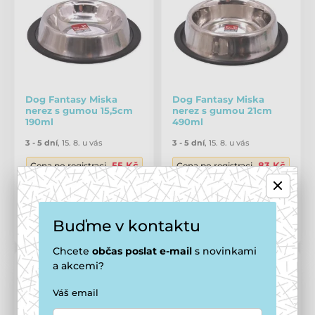
Dog Fantasy Miska
Dog Fantasy Miska
nerez s gumou 15,5cm
nerez s gumou 21cm
190ml
490ml
3 - 5 dní
,
15. 8. u vás
3 - 5 dní
,
15. 8. u vás
55 Kč
83 Kč
Cena po registraci
Cena po registraci
59 Kč
89 Kč
Buďme v kontaktu
Porovnat
Porovnat
Chcete
občas
poslat e-mail
s novinkami
a akcemi?
Váš email