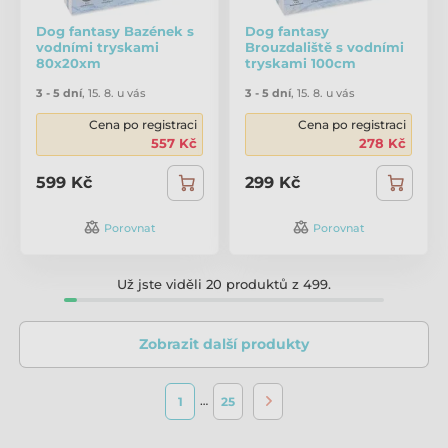
Dog fantasy Bazének s
Dog fantasy
vodními tryskami
Brouzdaliště s vodními
80x20xm
tryskami 100cm
3 - 5 dní
,
15. 8. u vás
3 - 5 dní
,
15. 8. u vás
Cena po registraci
Cena po registraci
557 Kč
278 Kč
599 Kč
299 Kč
Porovnat
Porovnat
Už jste viděli 20 produktů z 499.
Zobrazit další produkty
…
1
25