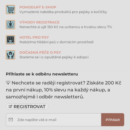
POHODLNÝ E-SHOP
Vymazlená nabídka produktů pro pejsky a kočičky
VÝHODY REGISTRACE
Nenechte si ujít 150 Kč na uvítanou a trvalou slevu 7%
HOTEL PRO PSY
Nabízíme hlídání psů v domácím prostředí
DOČASNÁ PÉČE O PSY
Staráme se i o opuštěné pejsky k adopci
Přihlaste se k odběru newsletteru
💡 Nechcete se raději registrovat? Získáte 200 Kč
na první nákup, 10% slevu na každý nákup, a
samozřejmě i odběr newsletterů.
Zde napište váš e-mail
Přihlásit