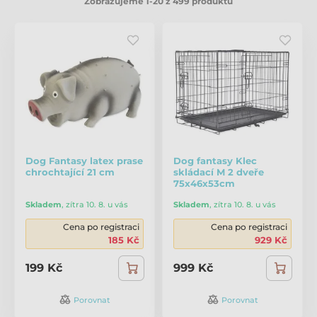
Zobrazujeme 1-20 z 499 produktů
Dog Fantasy latex prase
Dog fantasy Klec
chrochtající 21 cm
skládací M 2 dveře
75x46x53cm
Skladem
,
zítra 10. 8. u vás
Skladem
,
zítra 10. 8. u vás
Cena po registraci
Cena po registraci
185 Kč
929 Kč
199 Kč
999 Kč
Porovnat
Porovnat