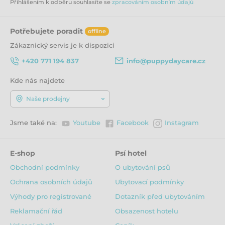
Přihlášením k odběru souhlasíte se
zpracováním osobním údajů
Potřebujete poradit
offline
Zákaznický servis je k dispozici
+420 771 194 837
info@puppydaycare.cz
Kde nás najdete
Naše prodejny
Jsme také na:
Youtube
Facebook
Instagram
E-shop
Psí hotel
Obchodní podmínky
O ubytování psů
Ochrana osobních údajů
Ubytovací podmínky
Výhody pro registrované
Dotazník před ubytováním
Reklamační řád
Obsazenost hotelu