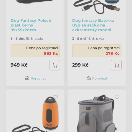
Dog Fantasy Pelech
Dog fantasy Baterka
plast černý
USB se sáčky na
95x55x28cm
exkrementy modrá
3 - 5 dní
,
15. 8. u vás
3 - 5 dní
,
15. 8. u vás
Cena po registraci
Cena po registraci
883 Kč
278 Kč
949 Kč
299 Kč
Porovnat
Porovnat