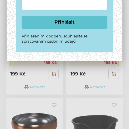
Přihlásit
Dog Fantasy Miska
Dog Fantasy Miska s
proti hltání EcoStyle
dvojitou stěnou
Přihlášením k odběru souhlasíte se
béžová 17cm 750ml
rosegold 12cm, 376ml
zpracováním osobním údajů
3 - 5 dní
,
15. 8. u vás
3 - 5 dní
,
15. 8. u vás
Cena po registraci
Cena po registraci
185 Kč
185 Kč
199 Kč
199 Kč
Porovnat
Porovnat