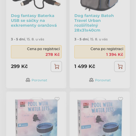
Dog fantasy Baterka
Dog fantasy Batoh
USB se sáčky na
Travel Urban
exkrementy oranžová
rozšiřitelný
28x31x40cm
3 - 5 dní
,
15. 8. u vás
3 - 5 dní
,
15. 8. u vás
Cena po registraci
Cena po registraci
278 Kč
1 394 Kč
299 Kč
1 499 Kč
Porovnat
Porovnat