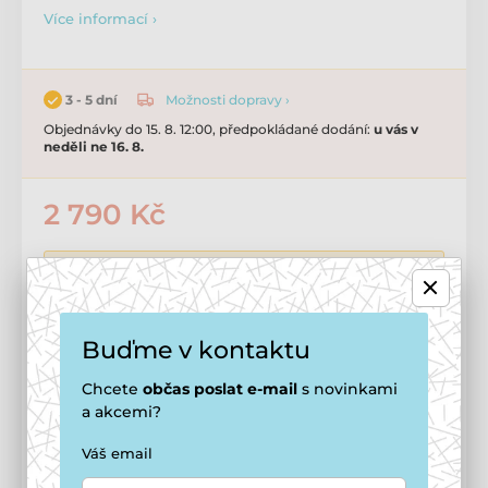
Více informací ›
Možnosti dopravy ›
3 - 5 dní
Objednávky do 15. 8. 12:00, předpokládané dodání:
u vás v
neděli ne 16. 8.
2 790 Kč
2 595 Kč
Cena po registraci
🔓 Jak se stát členem smečky
Buďme v kontaktu
Přidat do košíku
Chcete
občas
poslat e-mail
s novinkami
a akcemi?
Tento produkt vám doručíme
zdarma
Váš email
Možnosti doručení ›