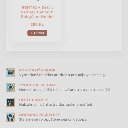
místa v domě.
BENTECH Držák
kamery Bentech
BabyCam Holder
Další vlastnosti
290 Kč
Přidat
Tato dětská chůvička je vybavena
speciálním
senzorem pro měření teploty a vlhkosti
, což vám
umožní lépe monitorovat podmínky v místnosti.
Můžete nastavit různé úrovně citlivosti na pláč a
pohyb. Když nastane čas na krmení, Bentech
Babycam B700 Smart
umožňuje nastavit až 4
připomínky pro krmení
.
POHODLNÝ E-SHOP
Vymazlená nabídka produktů pro pejsky a kočičky
VÝHODY REGISTRACE
Nenechte si ujít 150 Kč na uvítanou a trvalou slevu 7%
Obsah balení:
HOTEL PRO PSY
Nabízíme hlídání psů v domácím prostředí
Kamera
DOČASNÁ PÉČE O PSY
Monitor
Staráme se i o opuštěné pejsky k adopci
2× napájecí adaptér USB-C