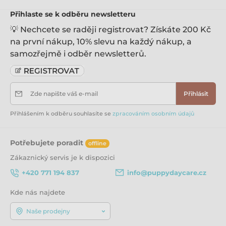
Přihlaste se k odběru newsletteru
Návod
💡 Nechcete se raději registrovat? Získáte 200 Kč
na první nákup, 10% slevu na každý nákup, a
Technické parametry:
samozřejmě i odběr newsletterů.
Materiál: PVC
Rozlišení videa: 1080p FullHD
Zde napište váš e-mail
Přihlásit
WiFi: Ano
Přihlášením k odběru souhlasíte se
zpracováním osobním údajů
Rozměry stanice: 160 x 80 x 16 mm
Rozměry: 118 x 85 x 80 mm
Potřebujete poradit
offline
Zákaznický servis je k dispozici
Kapacita baterie: 3000 mAH
+420 771 194 837
info@puppydaycare.cz
Jazyk menu: Čeština | Angličtina
Kde nás najdete
Mikrofon: ano
Naše prodejny
Displej: 5" LCD