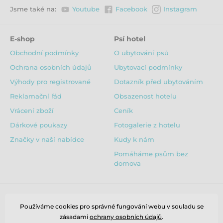
Pracovní teplota: 0°C to +50°C
Jsme také na:
Youtube
Facebook
Instagram
Přísvit: 940nm
Noční vidění: ano
E-shop
Psí hotel
Obchodní podmínky
O ubytování psů
Rozlišení monitoru: 1280x720
Ochrana osobních údajů
Ubytovací podmínky
Propojení s WiFi: ANO, aplikace Tuya
Výhody pro registrované
Dotazník před ubytováním
Rotace: 355° horizontálně a 55° vertikálně
Reklamační řád
Obsazenost hotelu
Dosah: až 300 metrů při přímé viditelnosti
Vrácení zboží
Ceník
Dárkové poukazy
Fotogalerie z hotelu
Změna hlasitosti: ano
Značky v naší nabídce
Kudy k nám
Tepelný senzor: ano
Pomáháme psům bez
Detekce pláče: ano
domova
Detekce pohybu: ano
Ukolébavky: ano, až 8
Používáme cookies pro správné fungování webu v souladu se
Indikace slabé baterie monitoru: ano
zásadami
ochrany osobních údajů
.