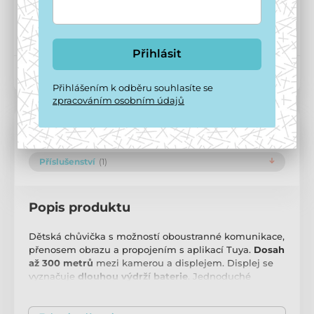
Potřebujete poradit?
offline
Zavolejte na
+420 771 194 837
Přihlásit
Kód produktu:
P16820
Přihlášením k odběru souhlasíte se
zpracováním osobním údajů
Popis a parametry
Příslušenství
(1)
Popis produktu
Dětská chůvička s možností oboustranné komunikace,
přenosem obrazu a propojením s aplikací Tuya.
Dosah
až 300 metrů
mezi kamerou a displejem. Displej se
vyznačuje
dlouhou výdrží baterie
. Jednoduché
nastavení díky českému menu. Funkce
zahrnují
detekci pohybu, rozpoznání pláče,