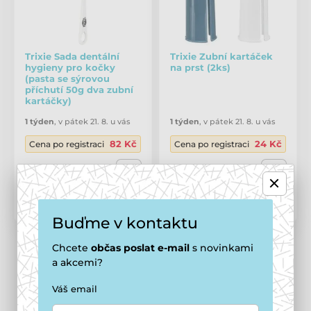
Trixie Sada dentální
Trixie Zubní kartáček
hygieny pro kočky
na prst (2ks)
(pasta se sýrovou
příchutí 50g dva zubní
kartáčky)
1 týden
,
v pátek 21. 8. u vás
1 týden
,
v pátek 21. 8. u vás
82 Kč
24 Kč
Cena po registraci
Cena po registraci
88 Kč
26 Kč
Porovnat
Porovnat
Buďme v kontaktu
Už jste viděli 4 produkty z 4.
Chcete
občas
poslat e-mail
s novinkami
a akcemi?
1
Váš email