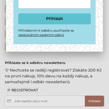
POHODLNÝ E-SHOP
Vymazlená nabídka produktů pro pejsky a kočičky
Přihlásit
VÝHODY REGISTRACE
Nenechte si ujít 150 Kč na uvítanou a trvalou slevu 7%
Přihlášením k odběru souhlasíte se
HOTEL PRO PSY
zpracováním osobním údajů
Nabízíme hlídání psů v domácím prostředí
DOČASNÁ PÉČE O PSY
Staráme se i o opuštěné pejsky k adopci
Přihlaste se k odběru newsletteru
💡 Nechcete se raději registrovat? Získáte 200 Kč
na první nákup, 10% slevu na každý nákup, a
samozřejmě i odběr newsletterů.
Zde napište váš e-mail
Přihlásit