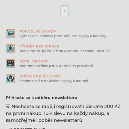
1
POHODLNÝ E-SHOP
Vymazlená nabídka produktů pro pejsky a kočičky
VÝHODY REGISTRACE
Nenechte si ujít 150 Kč na uvítanou a trvalou slevu 7%
HOTEL PRO PSY
Nabízíme hlídání psů v domácím prostředí
DOČASNÁ PÉČE O PSY
Staráme se i o opuštěné pejsky k adopci
Přihlaste se k odběru newsletteru
💡 Nechcete se raději registrovat? Získáte 200 Kč
na první nákup, 10% slevu na každý nákup, a
samozřejmě i odběr newsletterů.