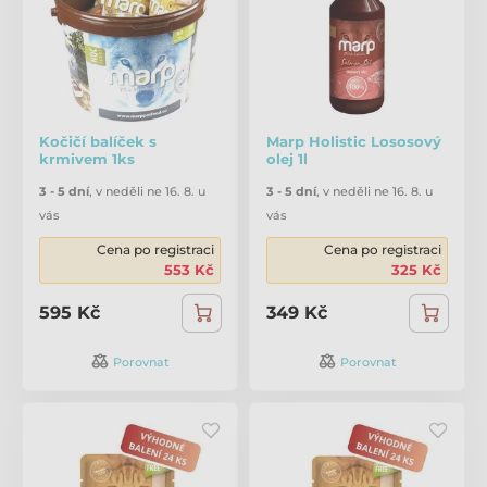
Kočičí balíček s
Marp Holistic Lososový
krmivem 1ks
olej 1l
3 - 5 dní
,
v neděli ne 16. 8. u
3 - 5 dní
,
v neděli ne 16. 8. u
vás
vás
Cena po registraci
Cena po registraci
553 Kč
325 Kč
595 Kč
349 Kč
Porovnat
Porovnat