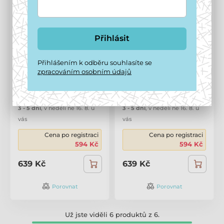
Přihlásit
Přihlášením k odběru souhlasíte se
Marp Holistic Plus
Marp Holistic Plus
zpracováním osobním údajů
kapsička pro kočky
kapsička pro kočky
Tuňák s krevetami v
Tuňákové filety ve
želé 24x55g
vývaru 24x55g
3 - 5 dní
,
v neděli ne 16. 8. u
3 - 5 dní
,
v neděli ne 16. 8. u
vás
vás
Cena po registraci
Cena po registraci
594 Kč
594 Kč
639 Kč
639 Kč
Porovnat
Porovnat
Už jste viděli 6 produktů z 6.