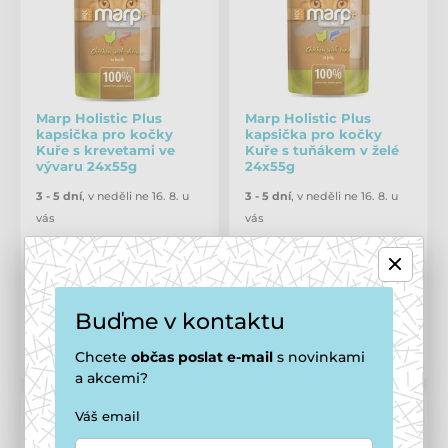
Marp Holistic Plus
Marp Holistic Plus
kapsička pro kočky
kapsička pro kočky
Kuře s krevetami ve
Kuře s tuňákem v želé
vývaru 24x55g
24x55g
3 - 5 dní
,
v neděli ne 16. 8. u
3 - 5 dní
,
v neděli ne 16. 8. u
vás
vás
Cena po registraci
Cena po registraci
594 Kč
594 Kč
639 Kč
639 Kč
Buďme v kontaktu
Porovnat
Porovnat
Chcete
občas
poslat e-mail
s novinkami
a akcemi?
Váš email