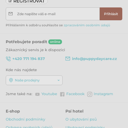
Zde napište váš e-mail
Přihlásit
Přihlášením k odběru souhlasíte se
zpracováním osobním údajů
Potřebujete poradit
online
Zákaznický servis je k dispozici
+420 771 194 837
info@puppydaycare.cz
Kde nás najdete
Naše prodejny
Jsme také na:
Youtube
Facebook
Instagram
E-shop
Psí hotel
Obchodní podmínky
O ubytování psů
Ochrana osobních údajů
Ubytovací podmínky