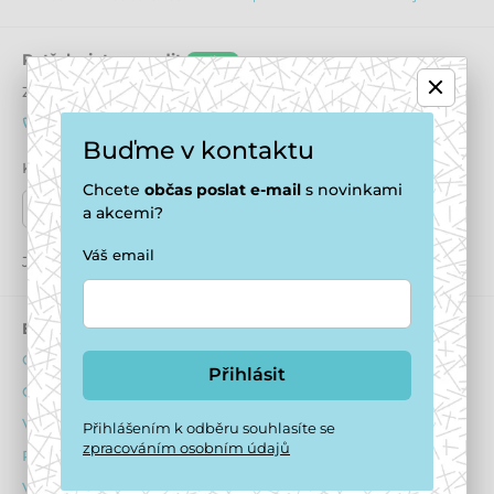
Potřebujete poradit
online
Zákaznický servis je k dispozici
+420 771 194 837
info@puppydaycare.cz
Buďme v kontaktu
Kde nás najdete
Chcete
občas
poslat e-mail
s novinkami
Naše prodejny
a akcemi?
Váš email
Jsme také na:
Youtube
Facebook
Instagram
E-shop
Psí hotel
Obchodní podmínky
O ubytování psů
Přihlásit
Ochrana osobních údajů
Ubytovací podmínky
Výhody pro registrované
Dotazník před ubytováním
Přihlášením k odběru souhlasíte se
zpracováním osobním údajů
Reklamační řád
Obsazenost hotelu
Vrácení zboží
Ceník