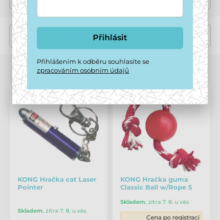
Řazení
Filtr
Přihlásit
Přihlášením k odběru souhlasíte se
Zobrazujeme 1-20 z 214 produktů
zpracováním osobním údajů
KONG Hračka cat Laser
KONG Hračka guma
Pointer
Classic Ball w/Rope S
Skladem
,
zítra 7. 8. u vás
Skladem
,
zítra 7. 8. u vás
Cena po registraci