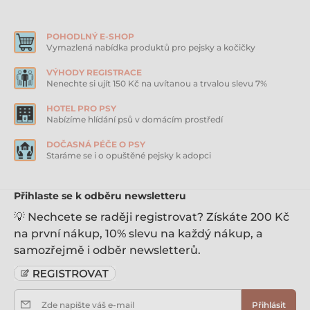
POHODLNÝ E-SHOP
Vymazlená nabídka produktů pro pejsky a kočičky
VÝHODY REGISTRACE
Nenechte si ujít 150 Kč na uvítanou a trvalou slevu 7%
HOTEL PRO PSY
Nabízíme hlídání psů v domácím prostředí
DOČASNÁ PÉČE O PSY
Staráme se i o opuštěné pejsky k adopci
Přihlaste se k odběru newsletteru
💡 Nechcete se raději registrovat? Získáte 200 Kč
na první nákup, 10% slevu na každý nákup, a
samozřejmě i odběr newsletterů.
Zde napište váš e-mail
Přihlásit