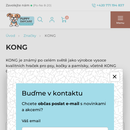
+420 771 194 837
Zavolejte nám
(Po-Ne 8-20)
0
Menu
Úvod
Značky
KONG
KONG
KONG je známý po celém světě jako výrobce vysoce
kvalitních hraček pro psy, kočky a pamlsky, včetně KONG
Classic — zlatého standardu hraček pro psy.
Chovatelské potřeby pro psy
209
Buďme v kontaktu
Chcete
občas
poslat e-mail
s novinkami
Chovatelské potřeby pro kočky
30
a akcemi?
Váš email
Zobrazit další kategorie