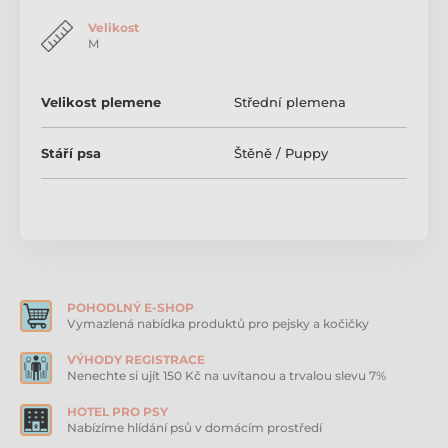
světlemodrá Barvu zasíláme dle aktuální skladové
zásoby. Upozornění: Hračka je určena k použití pod
Velikost
dozorem. Není určeno jako hračka pro děti.
M
Produkt je zařazen v kategoriích
Velikost plemene
Střední plemena
KONG Puppy
Stáří psa
Štěně / Puppy
Gumové a latexové hračky pro psy
Odolné hračky pro psy
POHODLNÝ E-SHOP
Vymazlená nabídka produktů pro pejsky a kočičky
VÝHODY REGISTRACE
Nenechte si ujít 150 Kč na uvítanou a trvalou slevu 7%
HOTEL PRO PSY
Nabízíme hlídání psů v domácím prostředí