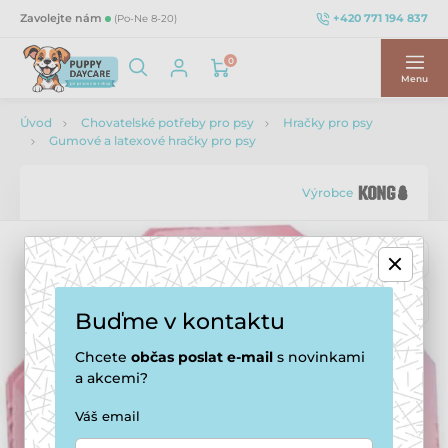
+420 771 194 837
Zavolejte nám
(Po-Ne 8-20)
0
Menu
Úvod
Chovatelské potřeby pro psy
Hračky pro psy
Gumové a latexové hračky pro psy
Výrobce
Buďme v kontaktu
Chcete
občas
poslat e-mail
s novinkami
a akcemi?
Váš email