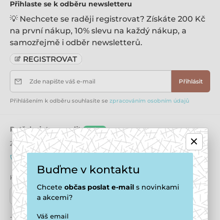
Přihlaste se k odběru newsletteru
💡 Nechcete se raději registrovat? Získáte 200 Kč
na první nákup, 10% slevu na každý nákup, a
samozřejmě i odběr newsletterů.
Zde napište váš e-mail
Přihlásit
Přihlášením k odběru souhlasíte se
zpracováním osobním údajů
Potřebujete poradit
online
Zákaznický servis je k dispozici
+420 771 194 837
info@puppydaycare.cz
Buďme v kontaktu
Kde nás najdete
Chcete
občas
poslat e-mail
s novinkami
Naše prodejny
a akcemi?
Váš email
Jsme také na:
Youtube
Facebook
Instagram