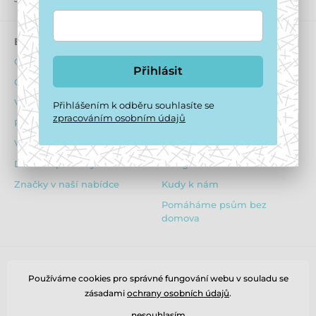
E-shop
Psí hotel
Obchodní podmínky
O ubytování psů
Přihlásit
Ochrana osobních údajů
Ubytovací podmínky
Výhody pro registrované
Dotazník před ubytováním
Přihlášením k odběru souhlasíte se
zpracováním osobním údajů
Reklamační řád
Obsazenost hotelu
Vrácení zboží
Ceník
Dárkové poukazy
Fotogalerie z hotelu
Značky v naší nabídce
Kudy k nám
Pomáháme psům bez
domova
Používáme cookies pro správné fungování webu v souladu se
zásadami
ochrany osobních údajů
.
nesouhlasím