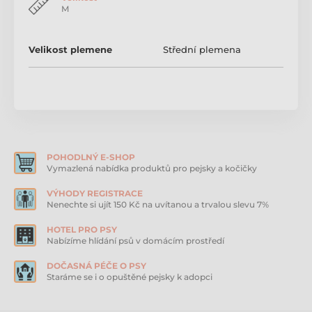
M
Produkt je zařazen v kategoriích
KONG
Gumové a latexové hračky pro psy
Velikost plemene
Střední plemena
Odolné hračky pro psy
POHODLNÝ E-SHOP
Vymazlená nabídka produktů pro pejsky a kočičky
VÝHODY REGISTRACE
Nenechte si ujít 150 Kč na uvítanou a trvalou slevu 7%
HOTEL PRO PSY
Nabízíme hlídání psů v domácím prostředí
DOČASNÁ PÉČE O PSY
Staráme se i o opuštěné pejsky k adopci