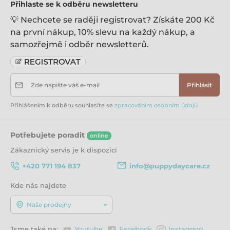
Přihlaste se k odběru newsletteru
💡 Nechcete se raději registrovat? Získáte 200 Kč
na první nákup, 10% slevu na každý nákup, a
samozřejmě i odběr newsletterů.
Zde napište váš e-mail
Přihlásit
Přihlášením k odběru souhlasíte se
zpracováním osobním údajů
Potřebujete poradit
online
Zákaznický servis je k dispozici
+420 771 194 837
info@puppydaycare.cz
Kde nás najdete
Naše prodejny
Jsme také na:
Youtube
Facebook
Instagram