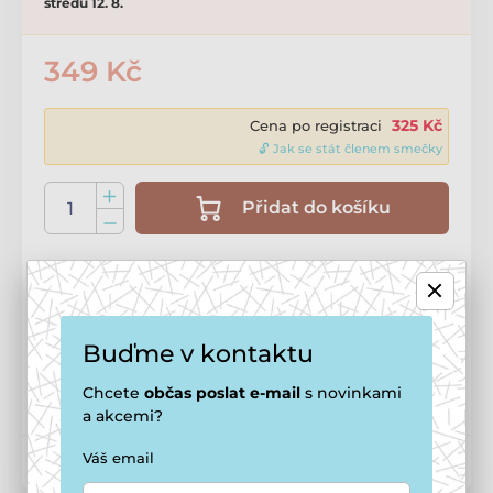
středu 12. 8.
349 Kč
325 Kč
Cena po registraci
🔓 Jak se stát členem smečky
Přidat do košíku
Doprava zdarma
od
1 499 Kč
Možnosti doručení ›
Buďme v kontaktu
Potřebujete poradit?
online
Zavolejte na
+420 771 194 837
Chcete
občas
poslat e-mail
s novinkami
a akcemi?
Váš email
Kód produktu:
P2017