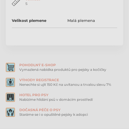
S
Produkt je zařazen v kategoriích
Velikost plemene
Malá plemena
KONG
Gumové a latexové hračky pro psy
Odolné hračky pro psy
POHODLNÝ E-SHOP
Vymazlená nabídka produktů pro pejsky a kočičky
VÝHODY REGISTRACE
Nenechte si ujít 150 Kč na uvítanou a trvalou slevu 7%
HOTEL PRO PSY
Nabízíme hlídání psů v domácím prostředí
DOČASNÁ PÉČE O PSY
Staráme se i o opuštěné pejsky k adopci