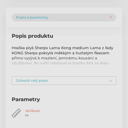
Popis a parametry
Popis produktu
Hračka plyš Sherps Lama Kong medium Lama z řady
KONG Sherps pokrytá měkkým a huňatým fleecem
přímo vyzývá k mazlení, jemnému kousání a
ožužlávání. Po vyšší odolnost je hračka šitá ze dvou
vrstev látky. Vzrušení ze hry zvyšuje pískátko ukryté v
břiše a hřbet vyložený šustivou folií. Typ hračky:
textilní, pískací, šustivá Velikost: M Rozměry (cca): 20 ×
Zobrazit celý popis
22 × 8 cm Hmotnost (cca): 90 g Barva: fialová Materiál:
polyester (flís, plyš) Upozornění: K použití pouze pod
dohledem. Není určeno ke žvýkání, pouze k jemnému
Parametry
kousání. Hračku pravidelně kontrolujte, v případě
poškození přestaňte používat. Není určeno dětem.
Velikost
M
Produkt je zařazen v kategoriích