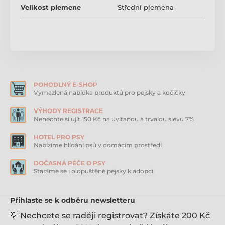
KONG
Plyšové hračky pro psy
Velikost plemene
Střední plemena
Odolné hračky pro psy
POHODLNÝ E-SHOP
Vymazlená nabídka produktů pro pejsky a kočičky
VÝHODY REGISTRACE
Nenechte si ujít 150 Kč na uvítanou a trvalou slevu 7%
HOTEL PRO PSY
Nabízíme hlídání psů v domácím prostředí
DOČASNÁ PÉČE O PSY
Staráme se i o opuštěné pejsky k adopci
Přihlaste se k odběru newsletteru
💡 Nechcete se raději registrovat? Získáte 200 Kč