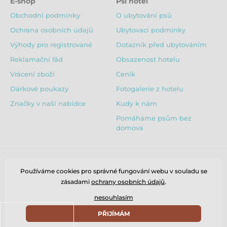
E-shop
Psí hotel
Obchodní podmínky
O ubytování psů
Ochrana osobních údajů
Ubytovací podmínky
Výhody pro registrované
Dotazník před ubytováním
Reklamační řád
Obsazenost hotelu
Vrácení zboží
Ceník
Dárkové poukazy
Fotogalerie z hotelu
Značky v naší nabídce
Kudy k nám
Pomáháme psům bez
domova
Používáme cookies pro správné fungování webu v souladu se
zásadami
ochrany osobních údajů
.
nesouhlasím
PŘIJÍMÁM
© 2026 www.puppydaycare.cz ⦁ E-shop vytvořila
SIMPLIA.cz