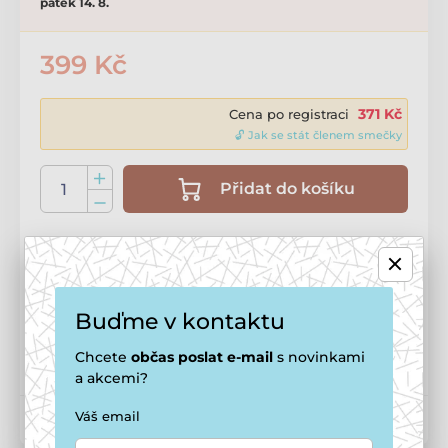
pátek 14. 8.
399 Kč
371 Kč
Cena po registraci
🔓 Jak se stát členem smečky
Přidat do košíku
Doprava zdarma
od
1 499 Kč
Možnosti doručení ›
Buďme v kontaktu
Potřebujete poradit?
offline
Zavolejte na
+420 771 194 837
Chcete
občas
poslat e-mail
s novinkami
a akcemi?
Váš email
Kód produktu:
P2139