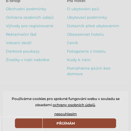
E-shop
Psí hotel
Obchodní podmínky
O ubytování psů
Ochrana osobních údajů
Ubytovací podmínky
Výhody pro registrované
Dotazník před ubytováním
Reklamační řád
Obsazenost hotelu
Vrácení zboží
Ceník
Dárkové poukazy
Fotogalerie z hotelu
Značky v naší nabídce
Kudy k nám
Pomáháme psům bez
domova
Používáme cookies pro správné fungování webu v souladu se
zásadami
ochrany osobních údajů
.
nesouhlasím
PŘIJÍMÁM
© 2026 www.puppydaycare.cz ⦁ E-shop vytvořila
SIMPLIA.cz