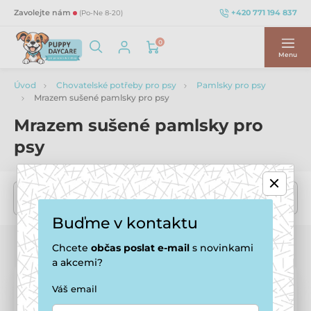
+420 771 194 837
Zavolejte nám
(Po-Ne 8-20)
0
Menu
Úvod
Chovatelské potřeby pro psy
Pamlsky pro psy
Mrazem sušené pamlsky pro psy
Mrazem sušené pamlsky pro
psy
Řazení
Filtr
Buďme v kontaktu
Zobrazujeme 1-20 z 26 produktů
Chcete
občas
poslat e-mail
s novinkami
a akcemi?
Váš email