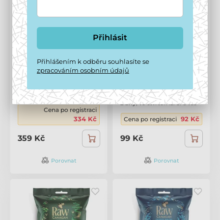
Přihlásit
Přihlášením k odběru souhlasíte se
Fitmin For Life
Canagan Raw Dog Beef
zpracováním osobním údajů
Multipack mrazem
Treats 20g
sušených pamlsků 6 ks
Skladem
,
zítra 8. 8. u vás
2 dny
,
ve čtvrtek 13. 8. u vás
Cena po registraci
334 Kč
92 Kč
Cena po registraci
359 Kč
99 Kč
Porovnat
Porovnat