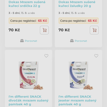
Dokas Mrazem sušená
Dokas Mrazem sušené
kuřecí srdíčka 22 g
kuřecí žaludky 20 g
3 - 5 dní
,
15. 8. u vás
3 - 5 dní
,
15. 8. u vás
65 Kč
65 Kč
Cena po registraci
Cena po registraci
70 Kč
70 Kč
Porovnat
Porovnat
I'm different SNACK
I'm different SNACK
divočák mrazem sušený
jeseter mrazem sušený
pamlsek 40 g
pamlsek 40 g