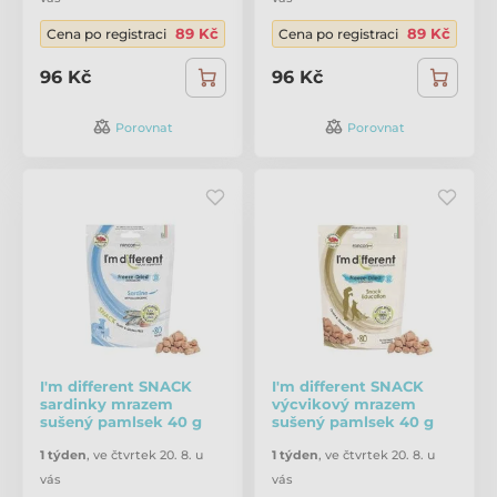
89 Kč
89 Kč
Cena po registraci
Cena po registraci
96 Kč
96 Kč
Porovnat
Porovnat
I'm different SNACK
I'm different SNACK
sardinky mrazem
výcvikový mrazem
sušený pamlsek 40 g
sušený pamlsek 40 g
1 týden
,
ve čtvrtek 20. 8. u
1 týden
,
ve čtvrtek 20. 8. u
vás
vás