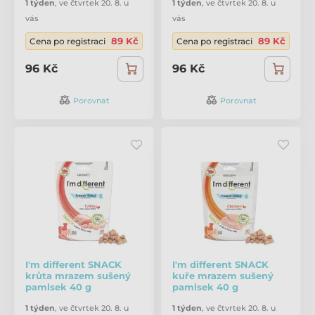
1 týden
,
ve čtvrtek 20. 8. u
1 týden
,
ve čtvrtek 20. 8. u
vás
vás
89 Kč
89 Kč
Cena po registraci
Cena po registraci
96 Kč
96 Kč
Porovnat
Porovnat
I'm different SNACK
I'm different SNACK
krůta mrazem sušený
kuře mrazem sušený
pamlsek 40 g
pamlsek 40 g
1 týden
,
ve čtvrtek 20. 8. u
1 týden
,
ve čtvrtek 20. 8. u