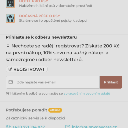
HOTEL PRO PSY
Nabízíme hlídání psů v domácím prostředí
DOČASNÁ PÉČE O PSY
Staráme se i o opuštěné pejsky k adopci
Přihlaste se k odběru newsletteru
💡 Nechcete se raději registrovat? Získáte 200 Kč
na první nákup, 10% slevu na každý nákup, a
samozřejmě i odběr newsletterů.
Zde napište váš e-mail
Přihlásit
Přihlášením k odběru souhlasíte se
zpracováním osobním údajů
Potřebujete poradit
offline
Zákaznický servis je k dispozici
+420 771 194 837
info@puppydaycare.cz