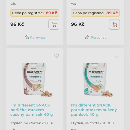
vás
vás
89 Kč
89 Kč
Cena po registraci
Cena po registraci
96 Kč
96 Kč
Porovnat
Porovnat
I'm different SNACK
I'm different SNACK
perlička mrazem
pstruh mrazem sušený
sušený pamlsek 40 g
pamlsek 40 g
1 týden
,
ve čtvrtek 20. 8. u
1 týden
,
ve čtvrtek 20. 8. u
vás
vás