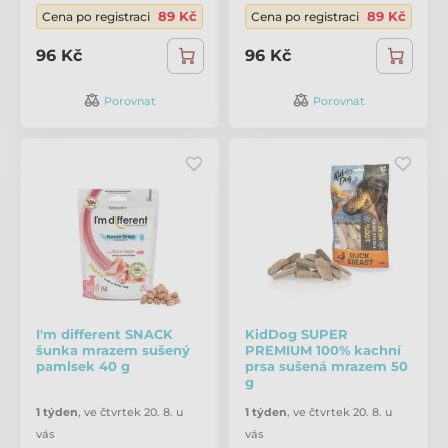
89 Kč
89 Kč
Cena po registraci
Cena po registraci
96 Kč
96 Kč
Porovnat
Porovnat
I'm different SNACK
KidDog SUPER
šunka mrazem sušený
PREMIUM 100% kachní
pamlsek 40 g
prsa sušená mrazem 50
g
1 týden
,
ve čtvrtek 20. 8. u
1 týden
,
ve čtvrtek 20. 8. u
vás
vás