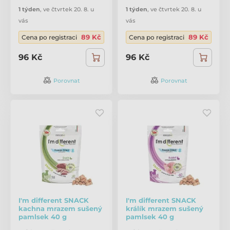
1 týden
,
ve čtvrtek 20. 8. u
1 týden
,
ve čtvrtek 20. 8. u
vás
vás
89 Kč
89 Kč
Cena po registraci
Cena po registraci
96 Kč
96 Kč
Porovnat
Porovnat
I'm different SNACK
I'm different SNACK
kachna mrazem sušený
králík mrazem sušený
pamlsek 40 g
pamlsek 40 g