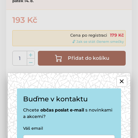
pátek 14. 8.
193 Kč
179 Kč
Cena po registraci
🔓 Jak se stát členem smečky
Přidat do košíku
Doprava zdarma
od
1 499 Kč
Možnosti doručení ›
Buďme v kontaktu
Potřebujete poradit?
online
Zavolejte na
+420 771 194 837
Chcete
občas
poslat e-mail
s novinkami
a akcemi?
Váš email
Kód produktu:
P4006