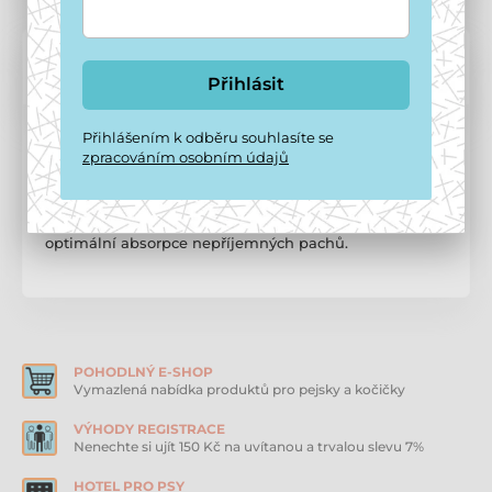
Popis a parametry
Přihlásit
Popis produktu
Přihlášením k odběru souhlasíte se
zpracováním osobním údajů
Filtry náhradní k WC Komoda 3ks Nobby Náhradní filtr
s aktivním uhlím. Vhodné pro toalety Komoda. Filtr je
dobré měnit v pravidelných intervalech, aby se zajistila
optimální absorpce nepříjemných pachů.
POHODLNÝ E-SHOP
Vymazlená nabídka produktů pro pejsky a kočičky
VÝHODY REGISTRACE
Nenechte si ujít 150 Kč na uvítanou a trvalou slevu 7%
HOTEL PRO PSY