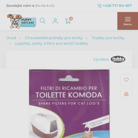
+420 771 194 837
Zavolejte nám
(Po-Ne 8-20)
0
Menu
Úvod
Chovatelské potřeby pro kočky
Toalety pro kočky
Lopatky, sáčky a filtry pro kočičí toalety
Výrobce