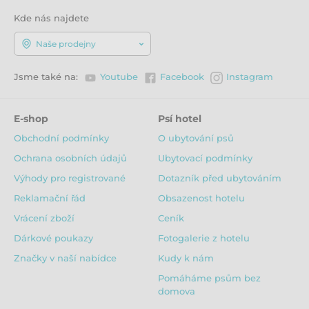
Kde nás najdete
Naše prodejny
Jsme také na:
Youtube
Facebook
Instagram
E-shop
Psí hotel
Obchodní podmínky
O ubytování psů
Ochrana osobních údajů
Ubytovací podmínky
Výhody pro registrované
Dotazník před ubytováním
Reklamační řád
Obsazenost hotelu
Vrácení zboží
Ceník
Dárkové poukazy
Fotogalerie z hotelu
Značky v naší nabídce
Kudy k nám
Pomáháme psům bez
domova