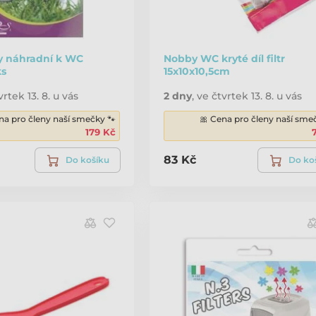
ry náhradní k WC
Nobby WC kryté díl filtr
ks
15x10x10,5cm
vrtek 13. 8. u vás
2 dny
,
ve čtvrtek 13. 8. u vás
na pro členy naší smečky 🐾
🎀 Cena pro členy naší sme
179 Kč
83 Kč
Do košíku
Do ko