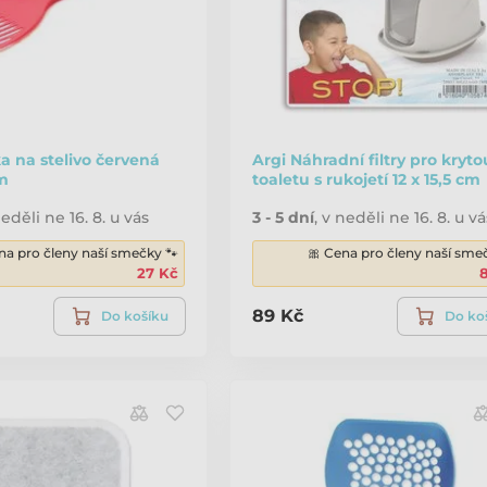
a na stelivo červená
Argi Náhradní filtry pro kryto
cm
toaletu s rukojetí 12 x 15,5 cm
eděli ne 16. 8. u vás
3 - 5 dní
,
v neděli ne 16. 8. u vá
na pro členy naší smečky 🐾
🎀 Cena pro členy naší sme
27 Kč
89 Kč
Do košíku
Do ko