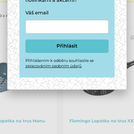
novinkami a akcemi?
Váš email
0 z 40 produktů
Přihlásit
Přihlášením k odběru souhlasíte se
zpracováním osobním údajů
opatka na trus Manu
Flamingo Lopatka na trus XX