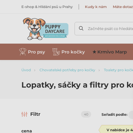
E-shop & Hlídání psů u Prahy
Kudy k nám
Máte dotaz
Začněte psát co hledát
Pro psy
Pro kočky
★ Krmivo Marp
Úvod
Chovatelské potřeby pro kočky
Toalety pro koč
Lopatky, sáčky a filtry pro k
Filtr
40
Seřadit podle:
V nabídce je 
cena