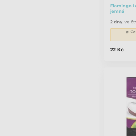
Flamingo Lo
jemná
2 dny
,
ve čt
🎀 Ce
22 Kč