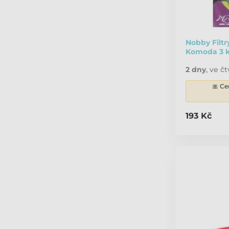
Nobby Filt
Komoda 3 
2 dny
,
ve čt
🎀 Ce
193 Kč