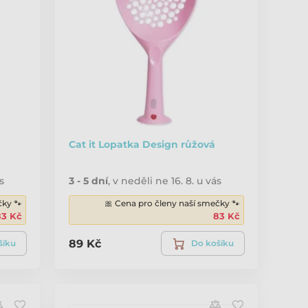
Cat it Lopatka Design růžová
s
3 - 5 dní
,
v neděli ne 16. 8. u vás
čky 🐾
🎀 Cena pro členy naší smečky 🐾
83 Kč
83 Kč
89 Kč
šíku
Do košíku