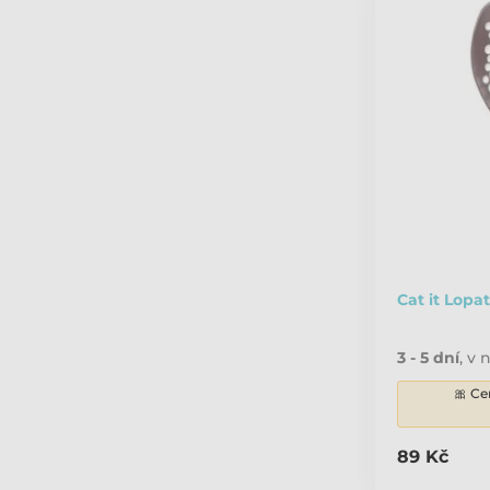
Cat it Lopa
3 - 5 dní
,
v n
🎀 Ce
89 Kč