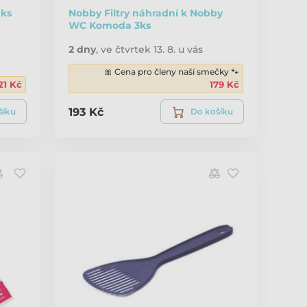
 ks
Nobby Filtry náhradní k Nobby
WC Komoda 3ks
2 dny
,
ve čtvrtek 13. 8. u vás
🎀 Cena pro členy naší smečky 🐾
21 Kč
179 Kč
193 Kč
šíku
Do košíku