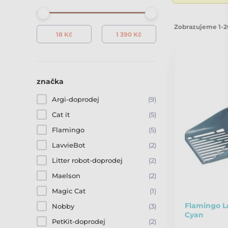
Zobrazujeme 1-2
značka
Argi-doprodej
(9)
Cat it
(5)
Flamingo
(5)
LavvieBot
(2)
Litter robot-doprodej
(2)
Maelson
(2)
Magic Cat
(1)
Flamingo L
Nobby
(3)
Cyan
PetKit-doprodej
(2)