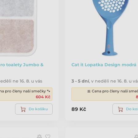
 pro toalety Jumbo &
Cat it Lopatka Design modrá
eděli ne 16. 8. u vás
3 - 5 dní
,
v neděli ne 16. 8. u vá
na pro členy naší smečky 🐾
🎀 Cena pro členy naší sme
604 Kč
89 Kč
Do košíku
Do ko