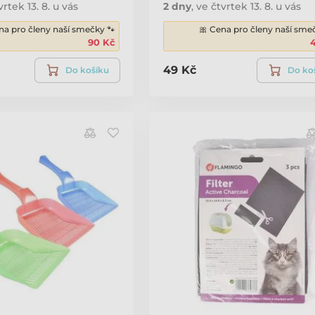
vrtek 13. 8. u vás
2 dny
,
ve čtvrtek 13. 8. u vás
na pro členy naší smečky 🐾
🎀 Cena pro členy naší sme
90 Kč
49 Kč
Do košíku
Do ko