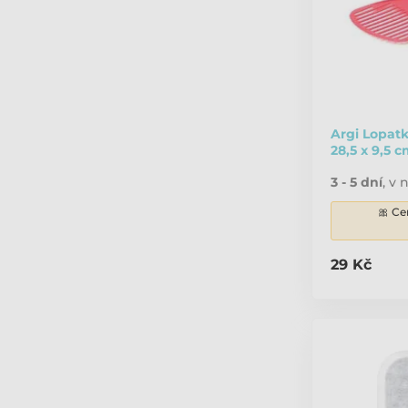
Argi Lopatk
28,5 x 9,5 
3 - 5 dní
,
v n
🎀 Ce
29 Kč