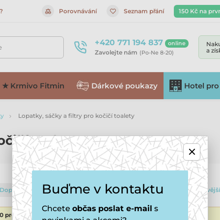
?
Porovnávání
Seznam přání
150 Kč na prv
+420 771 194 837
online
Naku
e
a zí
Zavolejte nám
(Po-Ne 8-20)
★ Krmivo Fitmin
Dárkové poukazy
Hotel pro
ky
Lopatky, sáčky a filtry pro kočičí toalety
očičí toalety
Buďme v kontaktu
Doporučené
Od nejlevnějšího
Od nejdražšího
Od nejnovějš
Chcete
občas
poslat e-mail
s
40 produktů
- filtrujte výsledky přesně dle Vašich požadavků.