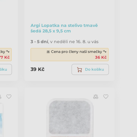
Argi Lopatka na stelivo tmavě
šedá 28,5 x 9,5 cm
3 - 5 dní
,
v neděli ne 16. 8. u vás
čky 🐾
🎀 Cena pro členy naší smečky 🐾
77 Kč
36 Kč
39 Kč
šíku
Do košíku