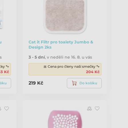
u
Cat it Filtr pro toalety Jumbo &
Design 2ks
s
3 - 5 dní
,
v neděli ne 16. 8. u vás
čky 🐾
🎀 Cena pro členy naší smečky 🐾
83 Kč
204 Kč
219 Kč
šíku
Do košíku