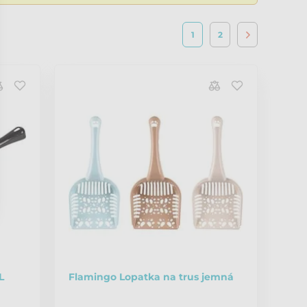
1
2
L
Flamingo Lopatka na trus jemná