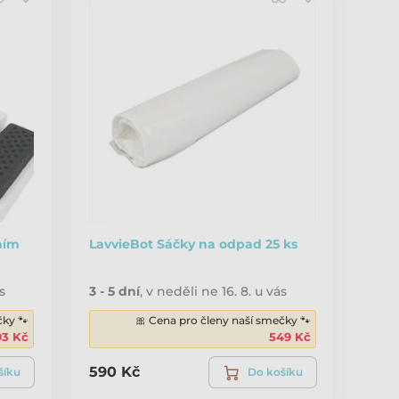
ním
LavvieBot Sáčky na odpad 25 ks
s
3 - 5 dní
,
v neděli ne 16. 8. u vás
čky 🐾
🎀 Cena pro členy naší smečky 🐾
93 Kč
549 Kč
590 Kč
šíku
Do košíku