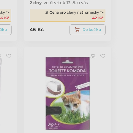
2 dny
,
ve čtvrtek 13. 8. u vás
čky 🐾
🎀 Cena pro členy naší smečky 🐾
46 Kč
42 Kč
45 Kč
šíku
Do košíku