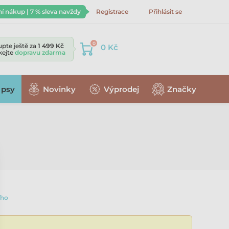
ní nákup | 7 % sleva navždy
Registrace
Přihlásit se
0
pte ještě za
1 499 Kč
0 Kč
skejte
dopravu zdarma
 psy
Novinky
Výprodej
Značky
ího