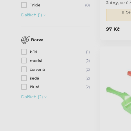
2 dny
,
ve čt
Trixie
(8)
🎀 Ce
Dalších (1)
97 Kč
Barva
bílá
(1)
modrá
(2)
červená
(2)
šedá
(2)
žlutá
(2)
Dalších (2)