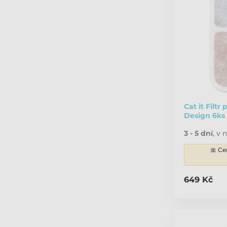
Cat it Filtr
Design 6ks
3 - 5 dní
,
v n
🎀 Ce
649 Kč