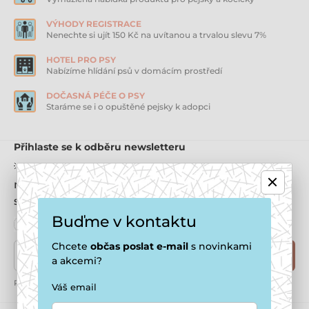
VÝHODY REGISTRACE
Nenechte si ujít 150 Kč na uvítanou a trvalou slevu 7%
HOTEL PRO PSY
Nabízíme hlídání psů v domácím prostředí
DOČASNÁ PÉČE O PSY
Staráme se i o opuštěné pejsky k adopci
Přihlaste se k odběru newsletteru
💡 Nechcete se raději registrovat? Získáte 200 Kč
na první nákup, 10% slevu na každý nákup, a
samozřejmě i odběr newsletterů.
Buďme v kontaktu
Chcete
občas
poslat e-mail
s novinkami
Zde napište váš e-mail
Přihlásit
a akcemi?
Přihlášením k odběru souhlasíte se
zpracováním osobním údajů
Váš email