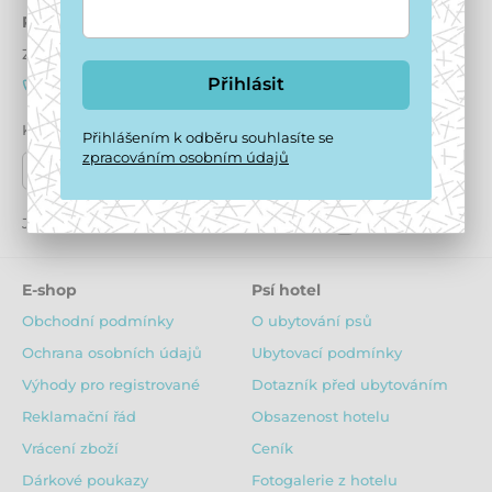
Potřebujete poradit
online
Zákaznický servis je k dispozici
Přihlásit
+420 771 194 837
info@puppydaycare.cz
Kde nás najdete
Přihlášením k odběru souhlasíte se
zpracováním osobním údajů
Naše prodejny
Jsme také na:
Youtube
Facebook
Instagram
E-shop
Psí hotel
Obchodní podmínky
O ubytování psů
Ochrana osobních údajů
Ubytovací podmínky
Výhody pro registrované
Dotazník před ubytováním
Reklamační řád
Obsazenost hotelu
Vrácení zboží
Ceník
Dárkové poukazy
Fotogalerie z hotelu