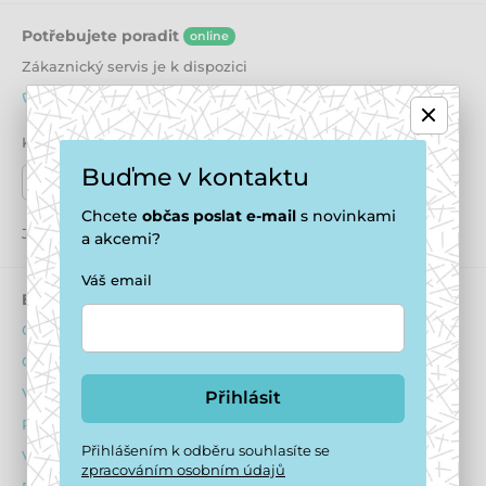
Potřebujete poradit
online
Zákaznický servis je k dispozici
+420 771 194 837
info@puppydaycare.cz
Kde nás najdete
Buďme v kontaktu
Naše prodejny
Chcete
občas
poslat e-mail
s novinkami
Jsme také na:
Youtube
Facebook
Instagram
a akcemi?
Váš email
E-shop
Psí hotel
Obchodní podmínky
O ubytování psů
Ochrana osobních údajů
Ubytovací podmínky
Výhody pro registrované
Dotazník před ubytováním
Přihlásit
Reklamační řád
Obsazenost hotelu
Přihlášením k odběru souhlasíte se
Vrácení zboží
Ceník
zpracováním osobním údajů