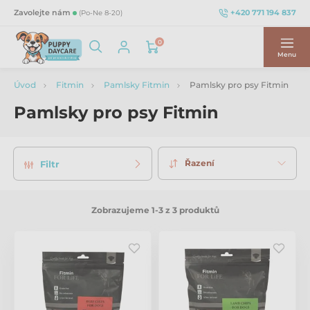
+420 771 194 837
Zavolejte nám
(Po-Ne 8-20)
0
Menu
Úvod
Fitmin
Pamlsky Fitmin
Pamlsky pro psy Fitmin
Pamlsky pro psy Fitmin
Řazení
Filtr
Zobrazujeme 1-3 z 3 produktů