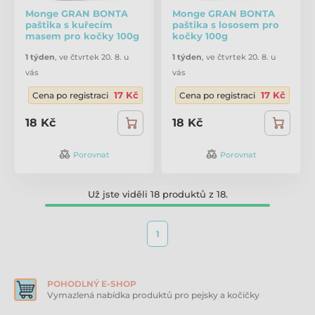
Monge GRAN BONTA
Monge GRAN BONTA
paštika s kuřecím
paštika s lososem pro
masem pro kočky 100g
kočky 100g
1 týden
,
ve čtvrtek 20. 8. u
1 týden
,
ve čtvrtek 20. 8. u
vás
vás
17 Kč
17 Kč
Cena po registraci
Cena po registraci
18 Kč
18 Kč
Porovnat
Porovnat
Už jste viděli 18 produktů z 18.
1
POHODLNÝ E-SHOP
Vymazlená nabídka produktů pro pejsky a kočičky