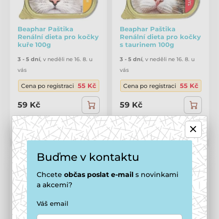
Beaphar Paštika
Beaphar Paštika
Renální dieta pro kočky
Renální dieta pro kočky
kuře 100g
s taurinem 100g
3 - 5 dní
,
v neděli ne 16. 8. u
3 - 5 dní
,
v neděli ne 16. 8. u
vás
vás
55 Kč
55 Kč
Cena po registraci
Cena po registraci
59 Kč
59 Kč
Porovnat
Porovnat
Buďme v kontaktu
Chcete
občas
poslat e-mail
s novinkami
a akcemi?
Váš email