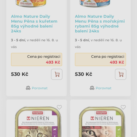
Almo Nature Daily
Almo Nature Daily
Menu Pěna s kuřetem
Menu Pěna s mořskými
85g výhodné balení
rybami 85g výhodné
24ks
balení 24ks
3 - 5 dní
,
v neděli ne 16. 8. u
3 - 5 dní
,
v neděli ne 16. 8. u
vás
vás
Cena po registraci
Cena po registraci
493 Kč
493 Kč
530 Kč
530 Kč
Porovnat
Porovnat