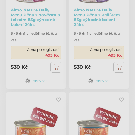
Almo Nature Daily
Almo Nature Daily
Menu Pěna s hovězím a
Menu Pěna s králíkem
telecím 85g výhodné
85g výhodné balení
balení 24ks
24ks
3 - 5 dní
,
v neděli ne 16. 8. u
3 - 5 dní
,
v neděli ne 16. 8. u
vás
vás
Cena po registraci
Cena po registraci
493 Kč
493 Kč
530 Kč
530 Kč
Porovnat
Porovnat