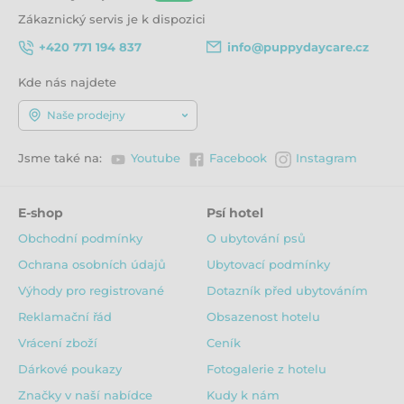
Zákaznický servis je k dispozici
+420 771 194 837
info@puppydaycare.cz
Kde nás najdete
Naše prodejny
Jsme také na:
Youtube
Facebook
Instagram
E-shop
Psí hotel
Obchodní podmínky
O ubytování psů
Ochrana osobních údajů
Ubytovací podmínky
Výhody pro registrované
Dotazník před ubytováním
Reklamační řád
Obsazenost hotelu
Vrácení zboží
Ceník
Dárkové poukazy
Fotogalerie z hotelu
Značky v naší nabídce
Kudy k nám