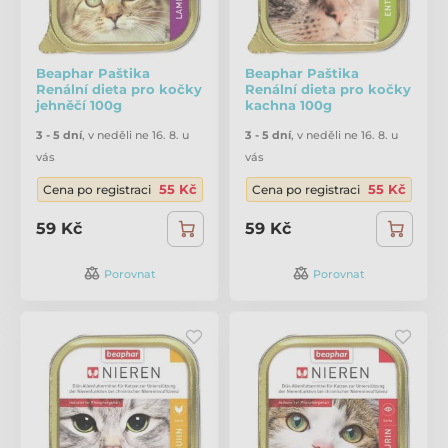
Beaphar Paštika
Beaphar Paštika
Renální dieta pro kočky
Renální dieta pro kočky
jehněčí 100g
kachna 100g
3 - 5 dní
,
v neděli ne 16. 8. u
3 - 5 dní
,
v neděli ne 16. 8. u
vás
vás
55 Kč
55 Kč
Cena po registraci
Cena po registraci
59 Kč
59 Kč
Porovnat
Porovnat