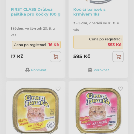
FIRST CLASS Drůbeží
Kočičí balíček s
paštika pro kočky 100 g
krmivem 1ks
3 - 5 dní
,
v neděli ne 16. 8. u
1 týden
,
ve čtvrtek 20. 8. u
vás
vás
Cena po registraci
16 Kč
553 Kč
Cena po registraci
17 Kč
595 Kč
Porovnat
Porovnat