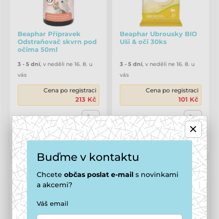
Beaphar Přípravek
Beaphar Ubrousky BIO
Odstraňovač skvrn pod
Uši & oči 30ks
očima 50ml
3 - 5 dní
,
v neděli ne 16. 8. u
3 - 5 dní
,
v neděli ne 16. 8. u
vás
vás
Cena po registraci
Cena po registraci
213 Kč
101 Kč
229 Kč
109 Kč
Porovnat
Porovnat
Buďme v kontaktu
Chcete
občas
poslat e-mail
s novinkami
a akcemi?
Váš email