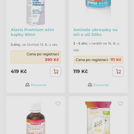
Alavis Premium oční
Aminela ubrousky na
kapky 60ml
oči a uši 50ks
3 - 5 dní
,
v neděli ne 16. 8. u
2 dny
,
ve čtvrtek 13. 8. u vás
vás
Cena po registraci
390 Kč
111 Kč
Cena po registraci
419 Kč
119 Kč
Porovnat
Porovnat