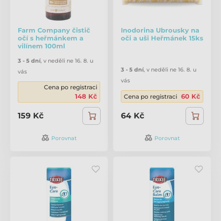
Farm Company čistič
Inodorina Ubrousky na
očí s heřmánkem a
oči a uši Heřmánek 15ks
vilínem 100ml
3 - 5 dní
,
v neděli ne 16. 8. u
3 - 5 dní
,
v neděli ne 16. 8. u
vás
vás
Cena po registraci
148 Kč
60 Kč
Cena po registraci
159 Kč
64 Kč
Porovnat
Porovnat