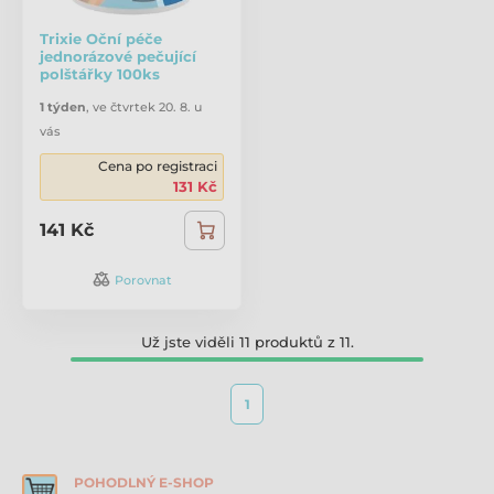
Trixie Oční péče
jednorázové pečující
polštářky 100ks
1 týden
,
ve čtvrtek 20. 8. u
vás
Cena po registraci
131 Kč
141 Kč
Porovnat
Už jste viděli 11 produktů z 11.
1
POHODLNÝ E-SHOP