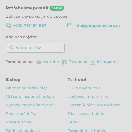
Potřebujete poradit
online
Zákaznický servis je k dispozici
+420 771 194 837
info@puppydaycare.cz
Kde nás najdete
Naše prodejny
Jsme také na:
Youtube
Facebook
Instagram
E-shop
Psí hotel
Obchodní podmínky
O ubytování psů
Ochrana osobních údajů
Ubytovací podmínky
Výhody pro registrované
Dotazník před ubytováním
Reklamační řád
Obsazenost hotelu
Vrácení zboží
Ceník
Dárkové poukazy
Fotogalerie z hotelu