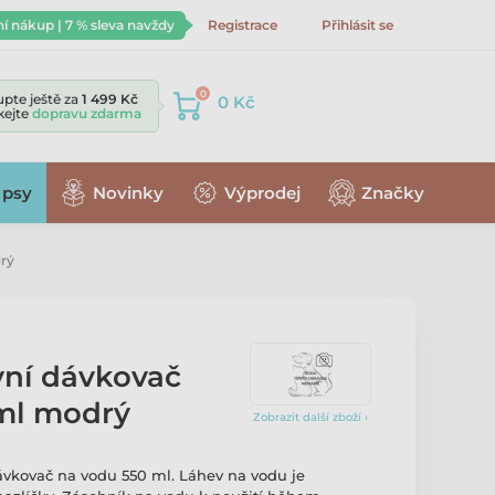
ní nákup | 7 % sleva navždy
Registrace
Přihlásit se
0
pte ještě za
1 499 Kč
0 Kč
skejte
dopravu zdarma
 psy
Novinky
Výprodej
Značky
rý
vní dávkovač
ml modrý
Zobrazit další zboží ›
ávkovač na vodu 550 ml. Láhev na vodu je