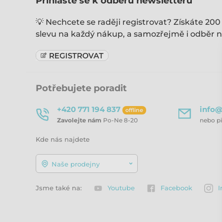
Přihlaste se k odběru newsletteru
💡 Nechcete se raději registrovat? Získáte 200
slevu na každý nákup, a samozřejmě i odběr n
Potřebujete poradit
+420 771 194 837
info@
offline
Zavolejte nám
Po-Ne 8-20
nebo p
Kde nás najdete
Naše prodejny
Jsme také na:
Youtube
Facebook
I