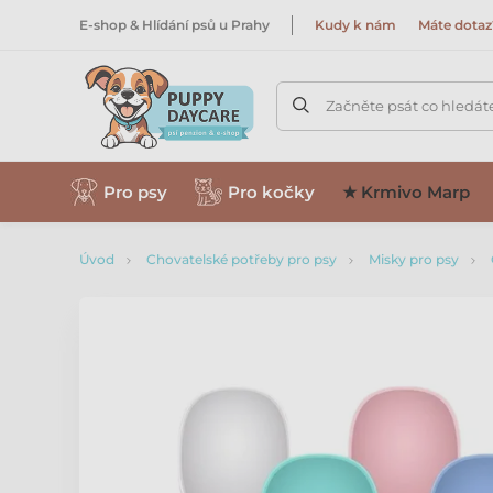
E-shop & Hlídání psů u Prahy
Kudy k nám
Máte dotaz
Začněte psát co hledát
Pro psy
Pro kočky
★ Krmivo Marp
Úvod
Chovatelské potřeby pro psy
Misky pro psy