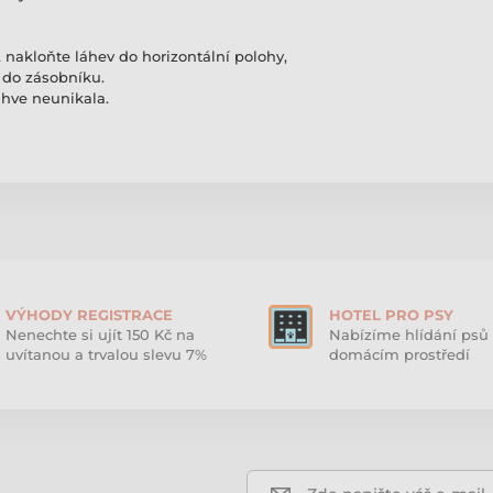
akloňte láhev do horizontální polohy,
y do zásobníku.
áhve neunikala.
VÝHODY REGISTRACE
HOTEL PRO PSY
Nenechte si ujít 150 Kč na
Nabízíme hlídání psů 
uvítanou a trvalou slevu 7%
domácím prostředí