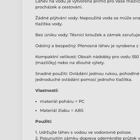
Láhev na vodu je vytvořená přímo pro Vaše mazlí
procházek a cestování.
Žádné plýtvání vody: Nepoužitá voda se může sna
tlačítka vody.
Bez úniku vody: Těsnící kroužek a zámek zaručuj
Odolný a bezpečný: Přenosná láhev je vyrobena z 
Kompaktní velikost: Obsah nádobky pro vodu 550 ml
(mazlíčky) nebo na dlouhé výlety.
Snadné použití: Ovládání jednou rukou, pohodlné 
jednoduché ovládání pomocí jednoho tlačítka.
Vlastnosti:
materiál poháru = PC
Materiál žlabu = ABS
Použití:
1. Udržujte láhev s vodou ve vodorovné poloze.
2. Posunutím zámku doprava odemkněte průtok v