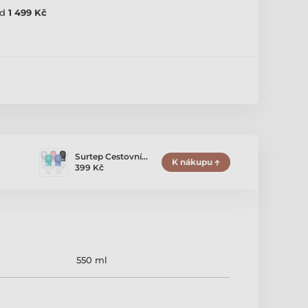
d
1 499 Kč
Surtep Cestovní…
K nákupu
399 Kč
550 ml