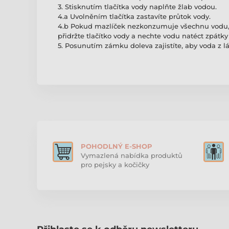
3. Stisknutím tlačítka vody naplňte žlab vodou.
4.a Uvolněním tlačítka zastavíte průtok vody.
4.b Pokud mazlíček nezkonzumuje všechnu vodu, n
přidržte tlačítko vody a nechte vodu natéct zpátk
5. Posunutím zámku doleva zajistíte, aby voda z l
POHODLNÝ E-SHOP
Vymazlená nabídka produktů
pro pejsky a kočičky