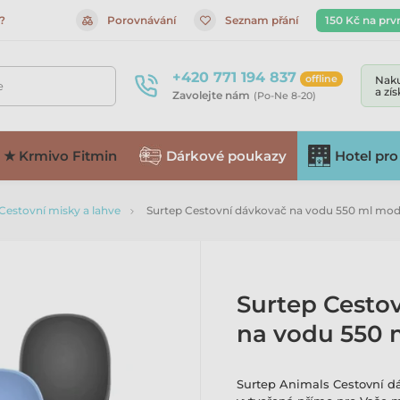
?
Porovnávání
Seznam přání
150 Kč na prv
+420 771 194 837
offline
Naku
e
a zí
Zavolejte nám
(Po-Ne 8-20)
★ Krmivo Fitmin
Dárkové poukazy
Hotel pro
Cestovní misky a lahve
Surtep Cestovní dávkovač na vodu 550 ml mod
Surtep Cesto
na vodu 550 
Surtep Animals Cestovní d