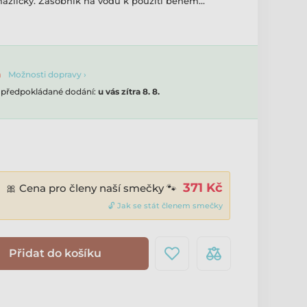
mazlíčky. Zásobník na vodu k použití během…
Možnosti dopravy ›
, předpokládané dodání:
u vás zítra 8. 8.
371 Kč
🎀 Cena pro členy naší smečky 🐾
🔓 Jak se stát členem smečky
Přidat do košíku