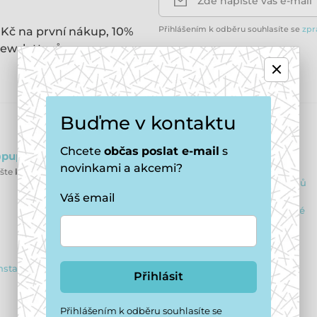
Zde napište váš e-mail
Přihlášením k odběru souhlasíte se
zpr
 Kč na první nákup, 10%
ewsletterů.
Buďme v kontaktu
E-shop
Chcete
občas
poslat e-mail
s
puppydaycare.cz
Obchodní podmínky
novinkami a akcemi?
ište
kdykoliv
Ochrana osobních údajů
Váš email
Výhody pro registrované
Reklamační řád
Vrácení zboží
nstagram
Přihlásit
Dárkové poukazy
Přihlášením k odběru souhlasíte se