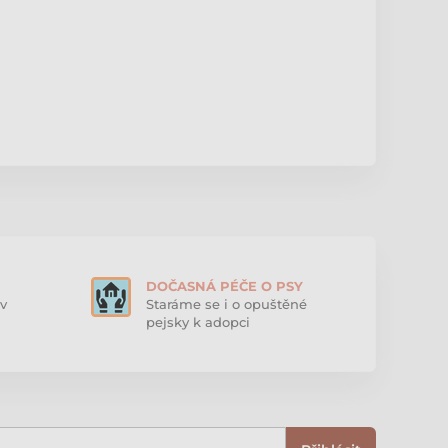
DOČASNÁ PÉČE O PSY
v
Staráme se i o opuštěné
pejsky k adopci