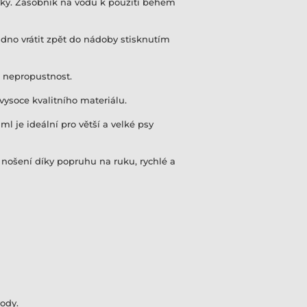
čky. Zásobník na vodu k použití během
dno vrátit zpět do nádoby stisknutím
e nepropustnost.
vysoce kvalitního materiálu.
 je ideální pro větší a velké psy
nošení díky popruhu na ruku, rychlé a
ody.