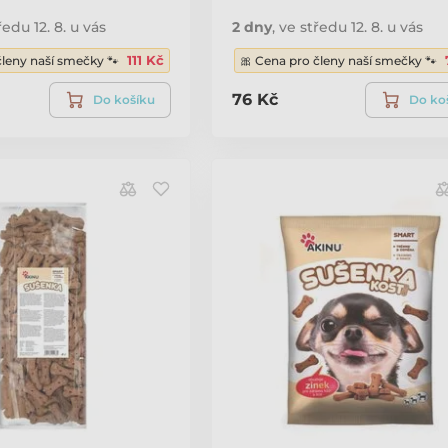
ředu 12. 8. u vás
2 dny
,
ve středu 12. 8. u vás
111 Kč
členy naší smečky 🐾
🎀 Cena pro členy naší smečky 🐾
76 Kč
Do košíku
Do ko