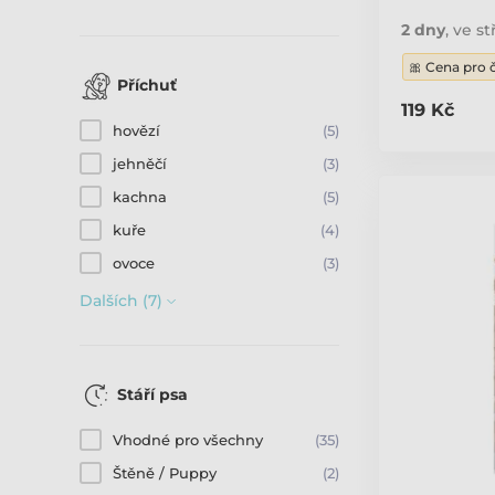
2 dny
,
ve st
🎀 Cena pro 
Příchuť
119 Kč
hovězí
(5)
jehněčí
(3)
kachna
(5)
kuře
(4)
ovoce
(3)
Dalších (7)
Stáří psa
Vhodné pro všechny
(35)
Štěně / Puppy
(2)