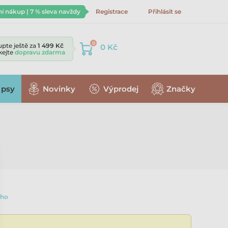
ní nákup | 7 % sleva navždy
Registrace
Přihlásit se
0
pte ještě za
1 499 Kč
0 Kč
skejte
dopravu zdarma
 psy
Novinky
Výprodej
Značky
ího