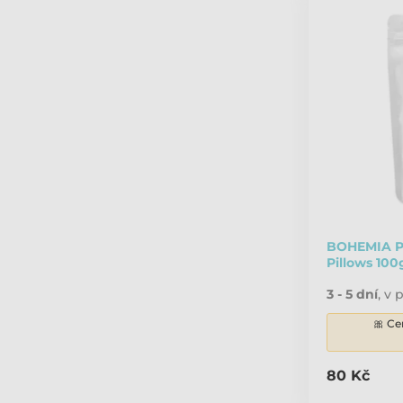
BOHEMIA P
Pillows 100
3 - 5 dní
,
v p
🎀 Ce
80 Kč