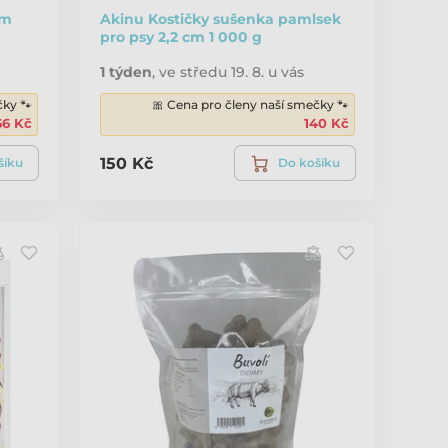
em
Akinu Kostičky sušenka pamlsek
pro psy 2,2 cm 1 000 g
1 týden
,
ve středu 19. 8. u vás
čky 🐾
🎀 Cena pro členy naší smečky 🐾
66 Kč
140 Kč
150 Kč
šíku
Do košíku