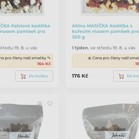
ČKA Kalciová kostička
Akinu MASÍČKA Kostička s
 masem pamlsek pro
kuřecím masem pamlsek pro
300 g
středu 19. 8. u vás
1 týden
,
ve středu 19. 8. u vás
na pro členy naší smečky 🐾
🎀 Cena pro členy naší sme
164 Kč
1
176 Kč
Do košíku
Do ko