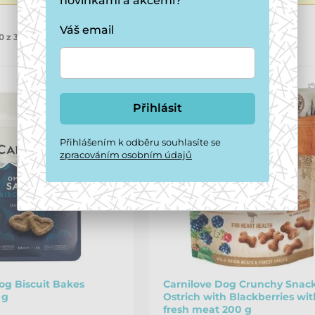
novinkami a akcemi?
Váš email
0 z 37 produktů
Přihlásit
Přihlášením k odběru souhlasíte se
zpracováním osobním údajů
g Biscuit Bakes
Carnilove Dog Crunchy Snac
 g
Ostrich with Blackberries wit
fresh meat 200 g