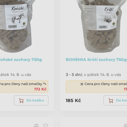
oňské suchary 750g
BOHEMIA Krůtí suchary 750g
átek 14. 8. u vás
3 - 5 dní
,
v pátek 14. 8. u vás
na pro členy naší smečky 🐾
🎀 Cena pro členy naší sme
172 Kč
1
185 Kč
Do košíku
Do ko