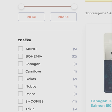
Zobrazujeme 1-2
značka
AKINU
(5)
BOHEMIA
(12)
Canagan
(1)
Carnilove
(1)
Dokas
(2)
Nobby
(1)
Rasco
(1)
Canagan Do
SMOOKIES
(11)
Salmon 150
Trixie
(3)