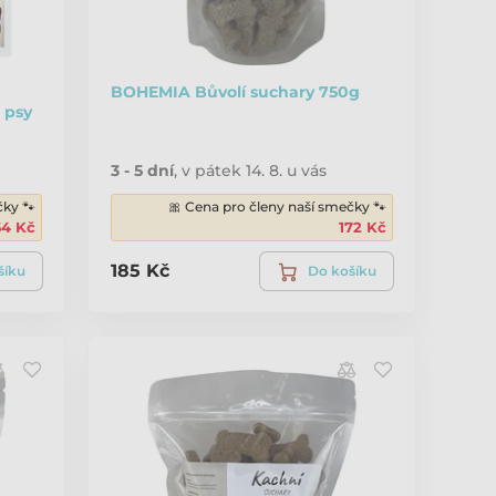
BOHEMIA Bůvolí suchary 750g
 psy
3 - 5 dní
,
v pátek 14. 8. u vás
čky 🐾
🎀 Cena pro členy naší smečky 🐾
64 Kč
172 Kč
185 Kč
šíku
Do košíku