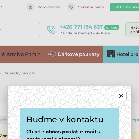
?
Porovnávání
Seznam přání
150 Kč na prv
+420 771 194 837
online
Naku
e
a zí
Zavolejte nám
(Po-Ne 8-20)
★ Krmivo Fitmin
Dárkové poukazy
Hotel pro
Sušenky pro psy
Buďme v kontaktu
Doporučené
Od nejlevnějšího
Od nejdražšího
Od nejnovějš
Chcete
občas
poslat e-mail
s
37 produktů
- filtrujte výsledky přesně dle Vašich požadavků.