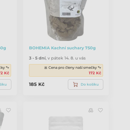
50g
BOHEMIA Kachní suchary 750g
3 - 5 dní
,
v pátek 14. 8. u vás
čky 🐾
🎀 Cena pro členy naší smečky 🐾
72 Kč
172 Kč
185 Kč
šíku
Do košíku