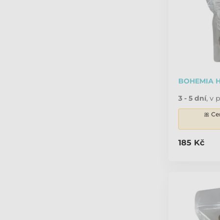
BOHEMIA Ho
3 - 5 dní
,
v p
🎀 Ce
185 Kč