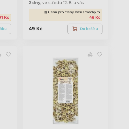
2 dny
,
ve středu 12. 8. u vás
🎀 Cena pro členy naší smečky 🐾
71 Kč
46 Kč
49 Kč
šíku
Do košíku