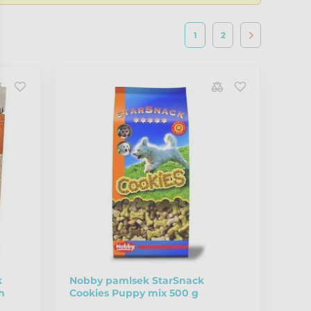
1
2
k
Nobby pamlsek StarSnack
h
Cookies Puppy mix 500 g