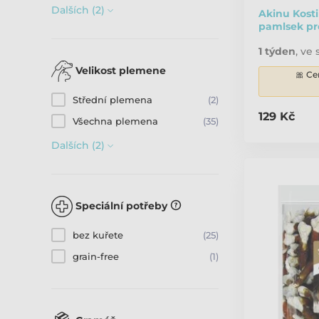
Dalších (2)
Akinu Kost
pamlsek pr
1 týden
,
ve 
Velikost plemene
🎀 Ce
Střední plemena
(2)
129 Kč
Všechna plemena
(35)
Dalších (2)
Speciální potřeby
bez kuřete
(25)
grain-free
(1)