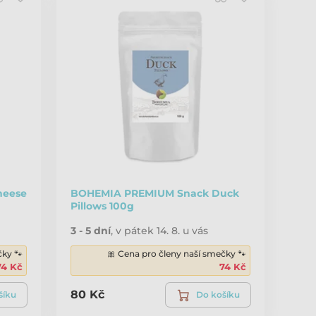
heese
BOHEMIA PREMIUM Snack Duck
Pillows 100g
3 - 5 dní
,
v pátek 14. 8. u vás
čky 🐾
🎀 Cena pro členy naší smečky 🐾
74 Kč
74 Kč
80 Kč
šíku
Do košíku