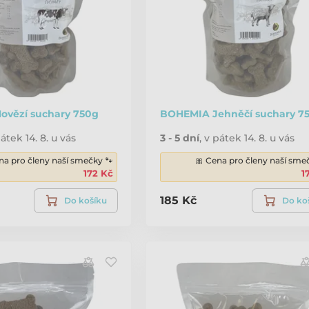
vězí suchary 750g
BOHEMIA Jehněčí suchary 7
átek 14. 8. u vás
3 - 5 dní
,
v pátek 14. 8. u vás
na pro členy naší smečky 🐾
🎀 Cena pro členy naší sme
172 Kč
1
185 Kč
Do košíku
Do ko