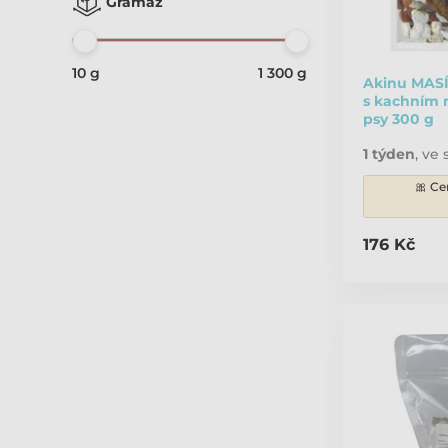
Gramáž
10 g
1 300 g
Akinu MASÍ
s kachním
psy 300 g
1 týden
,
ve 
🎀 Ce
176 Kč