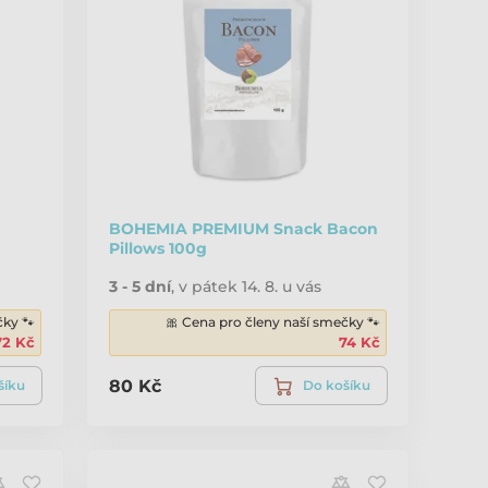
BOHEMIA PREMIUM Snack Bacon
Pillows 100g
3 - 5 dní
,
v pátek 14. 8. u vás
čky 🐾
🎀 Cena pro členy naší smečky 🐾
72 Kč
74 Kč
80 Kč
šíku
Do košíku