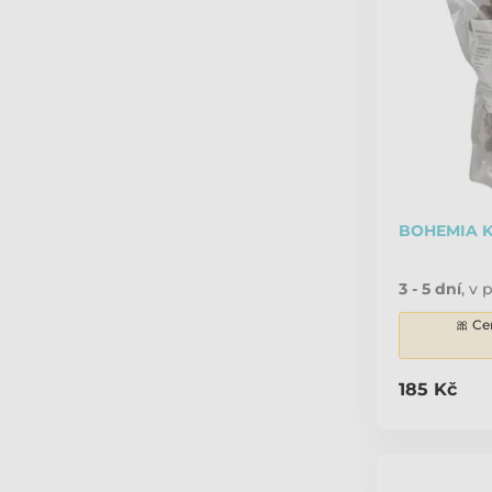
BOHEMIA K
3 - 5 dní
,
v p
🎀 Ce
185 Kč