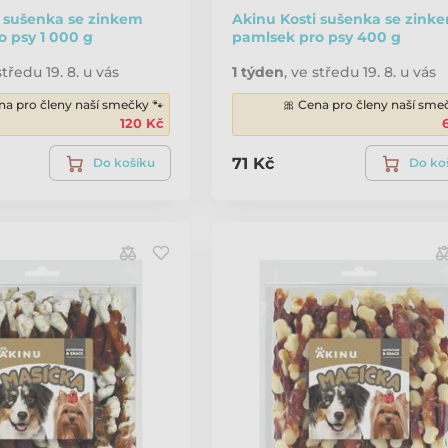
i sušenka se zinkem
Akinu Kosti sušenka se zink
o psy 1 000 g
pamlsek pro psy 400 g
středu 19. 8. u vás
1 týden
,
ve středu 19. 8. u vás
na pro členy naší smečky 🐾
🎀 Cena pro členy naší sme
120 Kč
71 Kč
Do košíku
Do ko