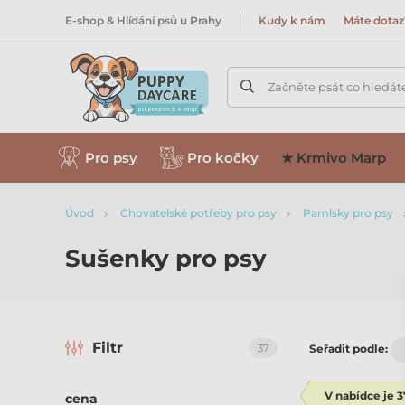
E-shop & Hlídání psů u Prahy
Kudy k nám
Máte dotaz
Začněte psát co hledát
Pro psy
Pro kočky
★ Krmivo Marp
Úvod
Chovatelské potřeby pro psy
Pamlsky pro psy
Sušenky pro psy
Filtr
37
Seřadit podle:
V nabídce je 
cena