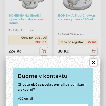
BOHEMIA 6x Slepičí
BOHEMIA Slepičí vývar
vývar s kousky masa
s kousky masa 140ml
140ml
3 - 5 dní
,
15. 8. u vás
3 - 5 dní
,
15. 8. u vás
Cena po registraci
208 Kč
35 Kč
Cena po registraci
224 Kč
38 Kč
Porovnat
Porovnat
Buďme v kontaktu
Chcete
občas
poslat e-mail
s novinkami
a akcemi?
Váš email