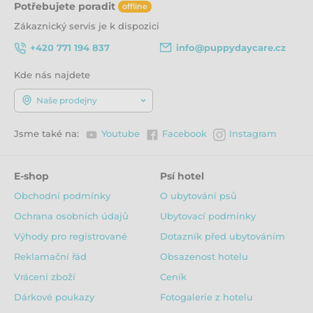
Potřebujete poradit
offline
Zákaznický servis je k dispozici
+420 771 194 837
info@puppydaycare.cz
Kde nás najdete
Naše prodejny
Jsme také na:
Youtube
Facebook
Instagram
E-shop
Psí hotel
Obchodní podmínky
O ubytování psů
Ochrana osobních údajů
Ubytovací podmínky
Výhody pro registrované
Dotazník před ubytováním
Reklamační řád
Obsazenost hotelu
Vrácení zboží
Ceník
Dárkové poukazy
Fotogalerie z hotelu