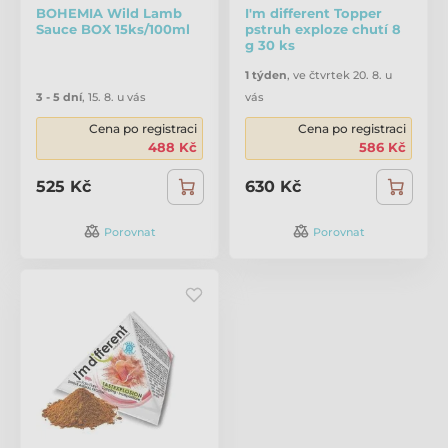
BOHEMIA Wild Lamb
I'm different Topper
Sauce BOX 15ks/100ml
pstruh exploze chutí 8
g 30 ks
1 týden
,
ve čtvrtek 20. 8. u
3 - 5 dní
,
15. 8. u vás
vás
Cena po registraci
Cena po registraci
488 Kč
586 Kč
525 Kč
630 Kč
Porovnat
Porovnat