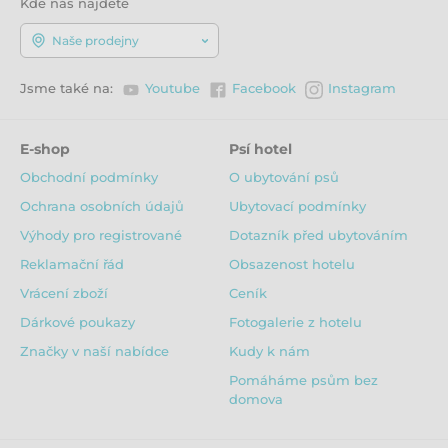
Kde nás najdete
Americký buldok, Anglicky chrt, Anglický setr,
Argentinská doga, Beauceron, Bernský salašnický pes,
Naše prodejny
Bílý švýcarský ovčák, Bobtail, Bordeauxská doga,
Československý vlčák, Český fousek,
Dalmatin, Dobrman, Flat Coated Retriever,
Jsme také na:
Youtube
Facebook
Instagram
Gordonsetr, Hovawart, Irský vlkodav, Japonský
špic, Knírač velký, Komondor, Kuvasz, Labradorský
retrívr, Německá doga, Německý ohař krátkosrstý,
E-shop
Psí hotel
Německý ovčák, Rhodéský ridgeback, Rotvajler, Velký
Obchodní podmínky
O ubytování psů
švýcarský salašnický pes, Výmarský ohař, Zlatý retrívr
Ochrana osobních údajů
Ubytovací podmínky
Výhody pro registrované
Dotazník před ubytováním
Reklamační řád
Obsazenost hotelu
Vrácení zboží
Ceník
Dárkové poukazy
Fotogalerie z hotelu
Značky v naší nabídce
Kudy k nám
Pomáháme psům bez
domova