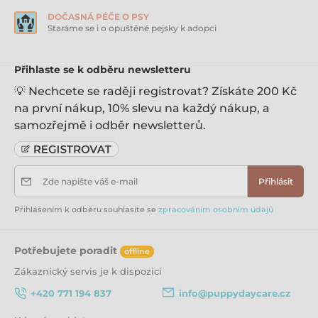
Elegantní a přitom designová, taková je miska pro psy
DOČASNÁ PÉČE O PSY
a kočky značky Maelson. Je vyrobena ze 100%
Staráme se i o opuštěné pejsky k adopci
biologicky odbouratelného plastu. Ten obsahuje směs
bambusu a škrobu, díky kterému je miska snadno
rozložitelná a tak ani váš čtyřnohý miláček nebude pro
Přihlaste se k odběru newsletteru
naši planetu představovat žádnou zátěž.
💡 Nechcete se raději registrovat? Získáte 200 Kč
Miska je opatřena několika protiskluzovými nožkami
na první nákup, 10% slevu na každý nákup, a
z lisované přírodní pryže. Díky nim nebude miska při
samozřejmě i odběr newsletterů.
krmení ujíždět. Pro vaše pohodlí je navíc opatřena pěti
prstovými výřezy po každé straně, takže s ní budete
moci snadno manipulovat.
Barva:
Zde napište váš e-mail
Přihlásit
černá
Přihlášením k odběru souhlasíte se
zpracováním osobním údajů
Velikost:
31 x 31 x 8,5 cm
Potřebujete poradit
offline
Objem:
Zákaznický servis je k dispozici
1720 ml
+420 771 194 837
info@puppydaycare.cz
Určeno pro:
Afghánský chrt, Aljašský malamut, Americká akita,