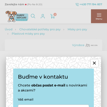
+420 771 194 837
Zavolejte nám
(Po-Ne 8-20)
0
Menu
Úvod
Chovatelské potřeby pro psy
Misky pro psy
Plastové misky pro psy
Výrobce
Buďme v kontaktu
Chcete
občas
poslat e-mail
s novinkami
a akcemi?
Váš email