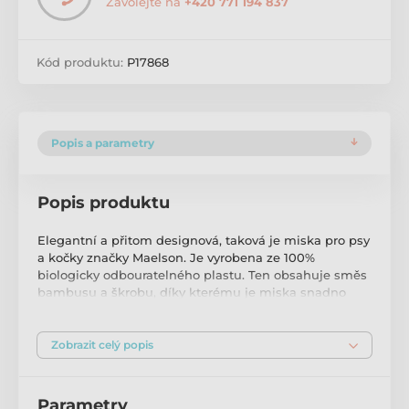
Zavolejte na
+420 771 194 837
Kód produktu:
P17868
Popis a parametry
Popis produktu
Elegantní a přitom designová, taková je miska pro psy
a kočky značky Maelson. Je vyrobena ze 100%
biologicky odbouratelného plastu. Ten obsahuje směs
bambusu a škrobu, díky kterému je miska snadno
rozložitelná a tak ani váš čtyřnohý miláček nebude pro
naši planetu představovat žádnou zátěž.
Zobrazit celý popis
Miska je opatřena několika protiskluzovými nožkami
z lisované přírodní pryže. Díky nim nebude miska při
krmení ujíždět. Pro vaše pohodlí je navíc opatřena pěti
Parametry